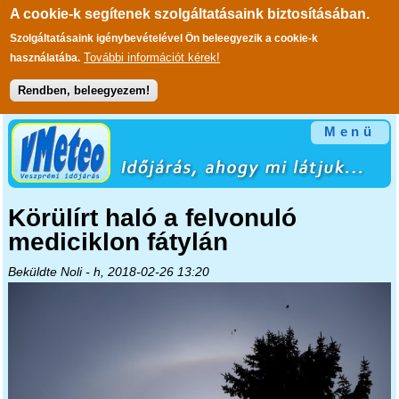
A cookie-k segítenek szolgáltatásaink biztosításában.
Szolgáltatásaink igénybevételével Ön beleegyezik a cookie-k
További információt kérek!
használatába.
Rendben, beleegyezem!
Ugrás a tartalomra
Menü
Körülírt haló a felvonuló
mediciklon fátylán
Beküldte
Noli
- h, 2018-02-26 13:20