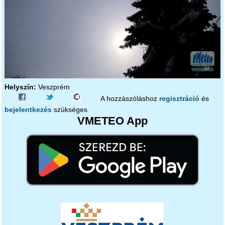
Helyszín:
Veszprém
A hozzászóláshoz
regisztráció
és
bejelentkezés
szükséges
VMETEO App