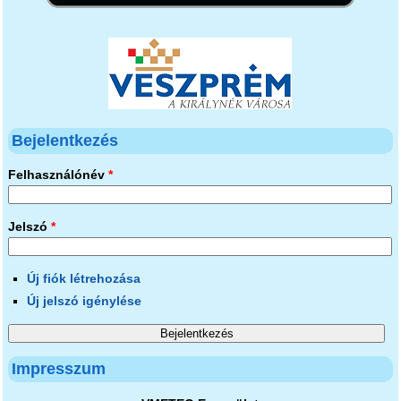
Bejelentkezés
Felhasználónév
*
Jelszó
*
Új fiók létrehozása
Új jelszó igénylése
Impresszum