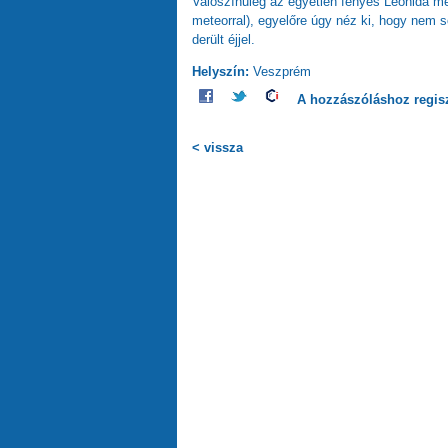
Valószínűleg az egyetlen fényes Leonida me
meteorral), egyelőre úgy néz ki, hogy nem so
derült éjjel.
Helyszín:
Veszprém
A hozzászóláshoz
regis
< vissza