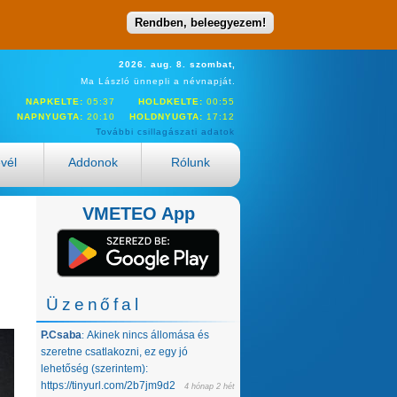
Rendben, beleegyezem!
2026. aug. 8. szombat,
Ma László ünnepli a névnapját.
NAPKELTE:
05:37
HOLDKELTE:
00:55
NAPNYUGTA:
20:10
HOLDNYUGTA:
17:12
További csillagászati adatok
evél
Addonok
Rólunk
VMETEO App
Üzenőfal
P.Csaba
Akinek nincs állomása és
:
szeretne csatlakozni, ez egy jó
lehetőség (szerintem):
https://tinyurl.com/2b7jm9d2
4 hónap 2 hét