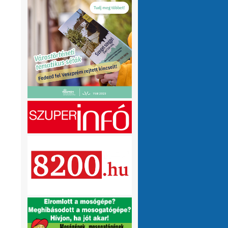
olvasnám.Üdv
10 hónap 1 hét
VMeteo-Zooltán
Remek asszisztens
:
Köszi az infót. Lehet mit böngészni.
1 év 2 hónap
P.Csaba
Űjra elérhetőek a honlapomon
:
a klíma adatok (2007-től, havi
részletességgel, napi bontásban):
https://tinyurl.com/24vslpzg
A ChatGPT 3
perc alatt megtalálta a hibát a PHP-ben,
ami nekem hónapok óta nem sikerült...
1 év 2 hónap
VMeteo-Zooltán
Nézd már, van itt egy
:
üzenőfal
1 év 2 hónap
P.Csaba
:
1 év 4 hónap
VMeteo-Zooltán
Hopp, meggyógyult
:
1 év 4 hónap
VMeteo-Zooltán
Kivételesen nem
:
Valami frissítés rosszul sikerült :/
1 év 4
hónap