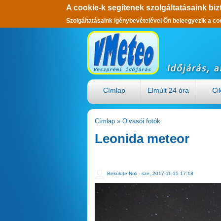
A cookie-k segítenek szolgáltatásaink biz
Szolgáltatásaink igénybevételével Ön beleegyezik a co
Ugrás a tartalomra
Címlap
Elmúlt 24 óra
Ci
Címlap
»
Olvasói fotók
Jelenlegi hely
Leonida meteor
Beküldte
Noli
- sze, 2017-11-15 17:18