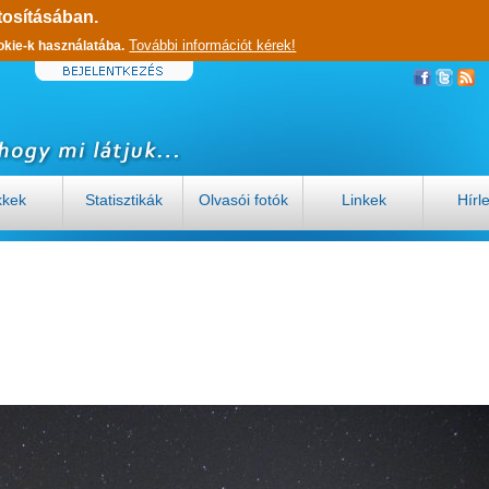
tosításában.
További információt kérek!
okie-k használatába.
kkek
Statisztikák
Olvasói fotók
Linkek
Hírl