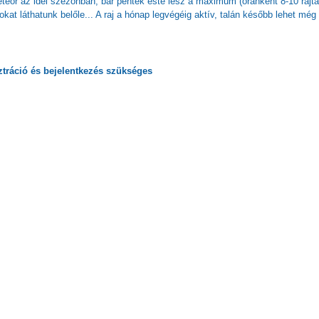
teor az idei szezonban, bár péntek este lesz a maximum (óránként 8-10 rajt
kat láthatunk belőle... A raj a hónap legvégéig aktív, talán később lehet még
ztráció
és
bejelentkezés
szükséges