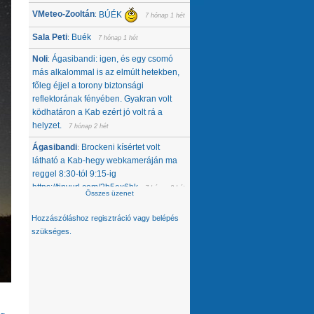
VMeteo-Zooltán
BÚÉK
:
7 hónap 1 hét
Sala Peti
Buék
:
7 hónap 1 hét
Noli
Ágasibandi: igen, és egy csomó
:
más alkalommal is az elmúlt hetekben,
főleg éjjel a torony biztonsági
reflektorának fényében. Gyakran volt
ködhatáron a Kab ezért jó volt rá a
helyzet.
7 hónap 2 hét
Ágasibandi
Brockeni kísértet volt
:
látható a Kab-hegy webkameráján ma
reggel 8:30-tól 9:15-ig
https://tinyurl.com/2b5ex6bk
7 hónap 3 hét
Összes üzenet
Noli
Nemcsak tőlünk tűnt el, úgy látom,
:
Hozzászóláshoz
regisztráció
vagy
belépés
hanem egész közép-kelet európai
szükséges.
térségből. Az Alpokban alig van hó -
ahol látok, ott is ágyúzott van, valamelyik
nap néztem a síterepeket, +3 feletti T
volt éjjel... A Kárpátokban se jobb a
helyzet. A Magas-Tátrában is csak
ágyúzott havat látok. Konkrétan