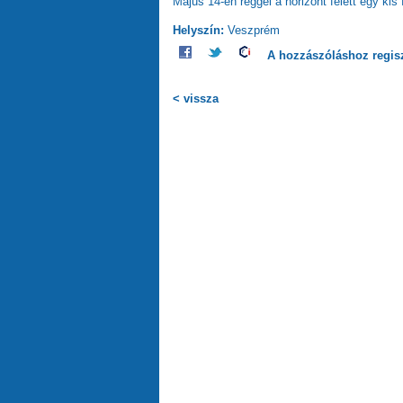
Május 14-én reggel a horizont felett egy kis 
Helyszín:
Veszprém
A hozzászóláshoz
regis
< vissza