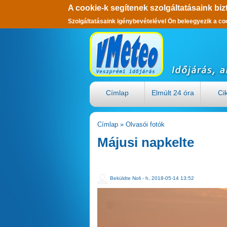
A cookie-k segítenek szolgáltatásaink biz
Szolgáltatásaink igénybevételével Ön beleegyezik a co
Ugrás a tartalomra
Címlap
Elmúlt 24 óra
Ci
Címlap
»
Olvasói fotók
Jelenlegi hely
Májusi napkelte
Beküldte
Noli
- h, 2018-05-14 13:52