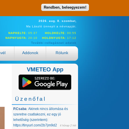
Rendben, beleegyezem!
2026. aug. 8. szombat,
Ma László ünnepli a névnapját.
NAPKELTE:
05:37
HOLDKELTE:
00:55
NAPNYUGTA:
20:10
HOLDNYUGTA:
17:12
További csillagászati adatok
evél
Addonok
Rólunk
VMETEO App
Üzenőfal
P.Csaba
Akinek nincs állomása és
:
szeretne csatlakozni, ez egy jó
lehetőség (szerintem):
https://tinyurl.com/2b7jm9d2
4 hónap 2 hét