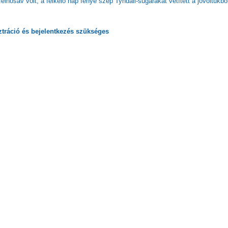
felhősáv volt, a felkelő nap fénye szép Tyndall-sugarakat vetített a jóvoltukbó
ztráció
és
bejelentkezés
szükséges