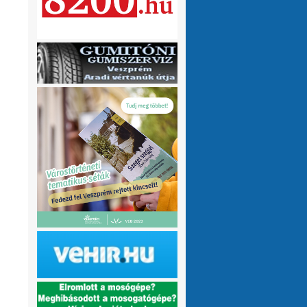
olvasnám.Üdv
10 hónap 1 hét
VMeteo-Zooltán
Remek asszisztens
:
Köszi az infót. Lehet mit böngészni.
1 év 2 hónap
P.Csaba
Űjra elérhetőek a honlapomon
:
a klíma adatok (2007-től, havi
részletességgel, napi bontásban):
https://tinyurl.com/24vslpzg
A ChatGPT 3
perc alatt megtalálta a hibát a PHP-ben,
ami nekem hónapok óta nem sikerült...
1 év 2 hónap
VMeteo-Zooltán
Nézd már, van itt egy
:
üzenőfal
1 év 2 hónap
P.Csaba
:
1 év 4 hónap
VMeteo-Zooltán
Hopp, meggyógyult
:
1 év 4 hónap
VMeteo-Zooltán
Kivételesen nem
:
Valami frissítés rosszul sikerült :/
1 év 4
hónap