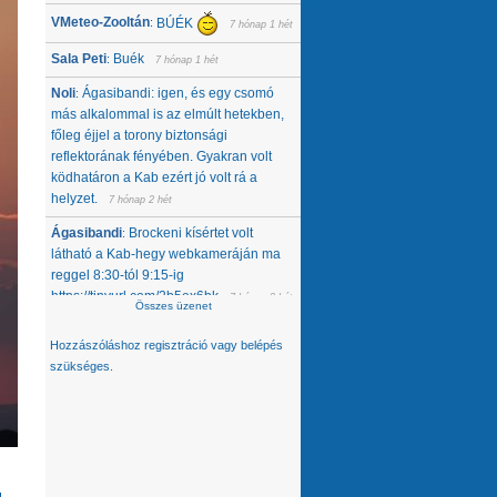
VMeteo-Zooltán
BÚÉK
:
7 hónap 1 hét
Sala Peti
Buék
:
7 hónap 1 hét
Noli
Ágasibandi: igen, és egy csomó
:
más alkalommal is az elmúlt hetekben,
főleg éjjel a torony biztonsági
reflektorának fényében. Gyakran volt
ködhatáron a Kab ezért jó volt rá a
helyzet.
7 hónap 2 hét
Ágasibandi
Brockeni kísértet volt
:
látható a Kab-hegy webkameráján ma
reggel 8:30-tól 9:15-ig
https://tinyurl.com/2b5ex6bk
7 hónap 2 hét
Összes üzenet
Noli
Nemcsak tőlünk tűnt el, úgy látom,
:
Hozzászóláshoz
regisztráció
vagy
belépés
hanem egész közép-kelet európai
szükséges.
térségből. Az Alpokban alig van hó -
ahol látok, ott is ágyúzott van, valamelyik
nap néztem a síterepeket, +3 feletti T
volt éjjel... A Kárpátokban se jobb a
helyzet. A Magas-Tátrában is csak
ágyúzott havat látok. Konkrétan