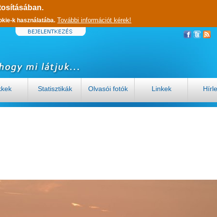
tosításában.
További információt kérek!
okie-k használatába.
kkek
Statisztikák
Olvasói fotók
Linkek
Hírl