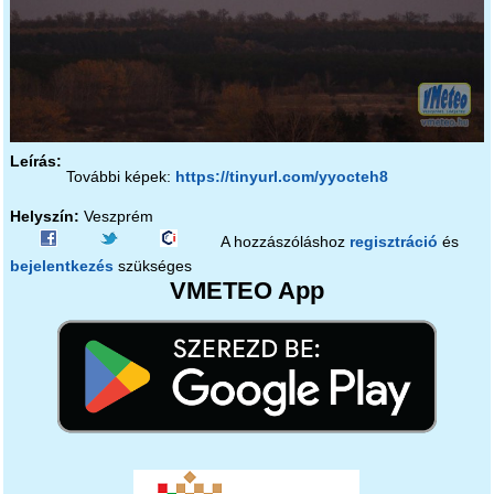
Leírás:
További képek:
https://tinyurl.com/yyocteh8
Helyszín:
Veszprém
A hozzászóláshoz
regisztráció
és
bejelentkezés
szükséges
VMETEO App