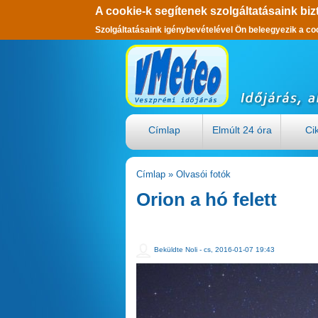
A cookie-k segítenek szolgáltatásaink biz
Szolgáltatásaink igénybevételével Ön beleegyezik a co
Ugrás a tartalomra
Címlap
Elmúlt 24 óra
Ci
Címlap
»
Olvasói fotók
Jelenlegi hely
Orion a hó felett
Beküldte
Noli
- cs, 2016-01-07 19:43