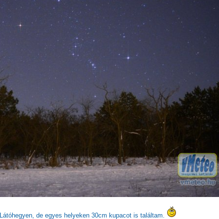
a Látóhegyen, de egyes helyeken 30cm kupacot is találtam.