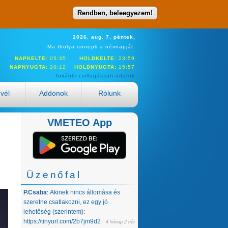
Rendben, beleegyezem!
2026. aug. 7. péntek,
Ma Ibolya ünnepli a névnapját.
NAPKELTE:
05:35
HOLDKELTE:
23:59
NAPNYUGTA:
20:12
HOLDNYUGTA:
15:57
További csillagászati adatok
evél
Addonok
Rólunk
VMETEO App
Üzenőfal
P.Csaba
Akinek nincs állomása és
:
szeretne csatlakozni, ez egy jó
lehetőség (szerintem):
https://tinyurl.com/2b7jm9d2
4 hónap 2 hét