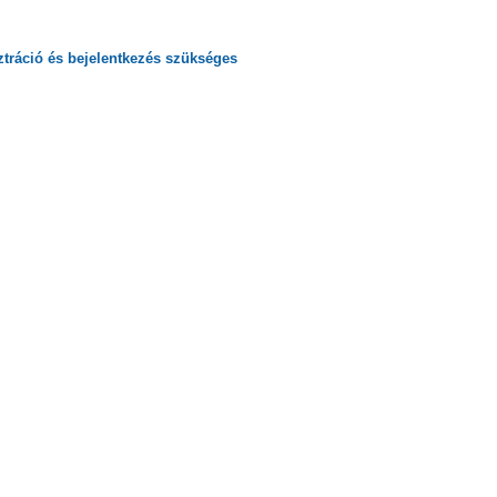
ztráció
és
bejelentkezés
szükséges