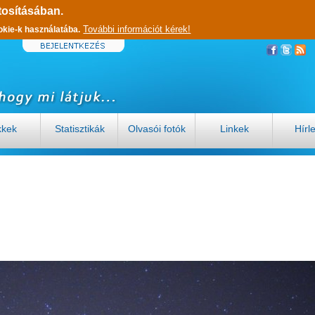
tosításában.
További információt kérek!
okie-k használatába.
kkek
Statisztikák
Olvasói fotók
Linkek
Hírl