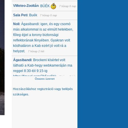
VMeteo-Zooltán
BÚÉK
:
7 hónap 6 nap
Sala Peti
Buék
:
7 hónap 6 nap
Noli
Ágasibandi: igen, és egy csomó
:
más alkalommal is az elmúlt hetekben,
főleg éjjel a torony biztonsági
reflektorának fényében. Gyakran volt
ködhatáron a Kab ezért jó volt rá a
helyzet.
7 hónap 2 hét
Ágasibandi
Brockeni kísértet volt
:
látható a Kab-hegy webkameráján ma
reggel 8:30-tól 9:15-ig
https://tinyurl.com/2b5ex6bk
7 hónap 2 hét
Összes üzenet
Noli
Nemcsak tőlünk tűnt el, úgy látom,
:
Hozzászóláshoz
regisztráció
vagy
belépés
hanem egész közép-kelet európai
szükséges.
térségből. Az Alpokban alig van hó -
ahol látok, ott is ágyúzott van, valamelyik
nap néztem a síterepeket, +3 feletti T
volt éjjel... A Kárpátokban se jobb a
helyzet. A Magas-Tátrában is csak
ágyúzott havat látok. Konkrétan