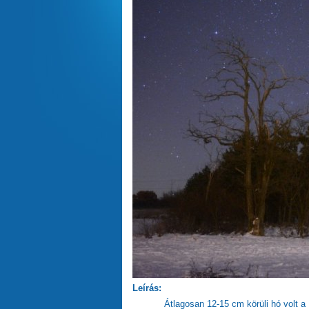
Leírás:
Átlagosan 12-15 cm körüli hó volt 