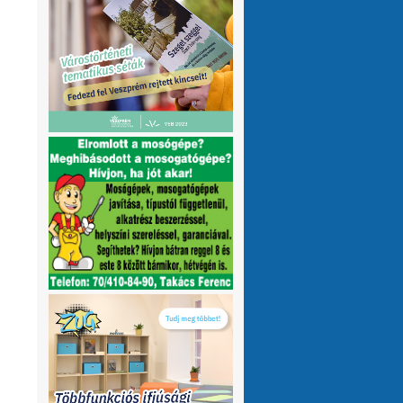
olvasnám.Üdv
10 hónap 1 hét
VMeteo-Zooltán
Remek asszisztens
:
Köszi az infót. Lehet mit böngészni.
1 év 2 hónap
P.Csaba
Űjra elérhetőek a honlapomon
:
a klíma adatok (2007-től, havi
részletességgel, napi bontásban):
https://tinyurl.com/24vslpzg
A ChatGPT 3
perc alatt megtalálta a hibát a PHP-ben,
ami nekem hónapok óta nem sikerült...
1 év 2 hónap
VMeteo-Zooltán
Nézd már, van itt egy
:
üzenőfal
1 év 2 hónap
P.Csaba
:
1 év 4 hónap
VMeteo-Zooltán
Hopp, meggyógyult
:
1 év 4 hónap
VMeteo-Zooltán
Kivételesen nem
:
Valami frissítés rosszul sikerült :/
1 év 4
hónap