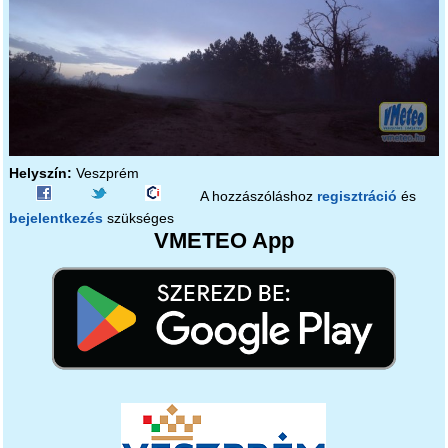
Helyszín:
Veszprém
A hozzászóláshoz
regisztráció
és
bejelentkezés
szükséges
VMETEO App