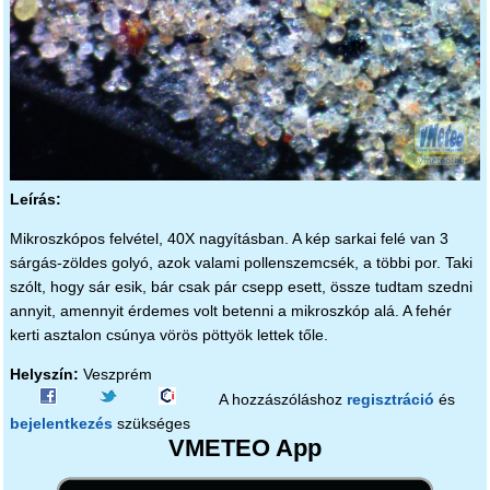
Leírás:
Mikroszkópos felvétel, 40X nagyításban. A kép sarkai felé van 3
sárgás-zöldes golyó, azok valami pollenszemcsék, a többi por. Taki
szólt, hogy sár esik, bár csak pár csepp esett, össze tudtam szedni
annyit, amennyit érdemes volt betenni a mikroszkóp alá. A fehér
kerti asztalon csúnya vörös pöttyök lettek tőle.
Helyszín:
Veszprém
A hozzászóláshoz
regisztráció
és
bejelentkezés
szükséges
VMETEO App