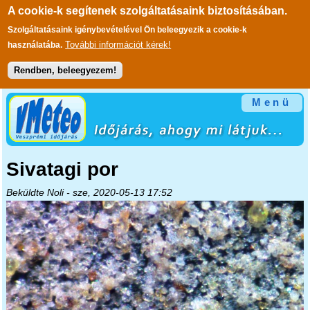
A cookie-k segítenek szolgáltatásaink biztosításában.
Szolgáltatásaink igénybevételével Ön beleegyezik a cookie-k
További információt kérek!
használatába.
Rendben, beleegyezem!
Ugrás a tartalomra
Menü
Sivatagi por
Beküldte
Noli
- sze, 2020-05-13 17:52