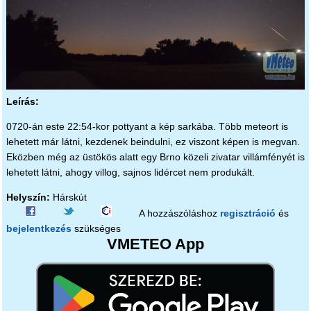
Leírás:
0720-án este 22:54-kor pottyant a kép sarkába. Több meteort is
lehetett már látni, kezdenek beindulni, ez viszont képen is megvan.
Eközben még az üstökös alatt egy Brno közeli zivatar villámfényét is
lehetett látni, ahogy villog, sajnos lidércet nem produkált.
Helyszín:
Hárskút
A hozzászóláshoz
regisztráció
és
bejelentkezés
szükséges
VMETEO App