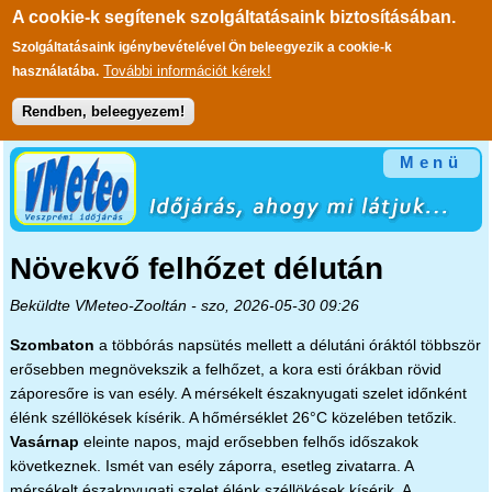
A cookie-k segítenek szolgáltatásaink biztosításában.
Szolgáltatásaink igénybevételével Ön beleegyezik a cookie-k
További információt kérek!
használatába.
Rendben, beleegyezem!
Ugrás a tartalomra
Menü
Növekvő felhőzet délután
Beküldte
VMeteo-Zooltán
- szo, 2026-05-30 09:26
Szombaton
a többórás napsütés mellett a délutáni óráktól többször
erősebben megnövekszik a felhőzet, a kora esti órákban rövid
záporesőre is van esély. A mérsékelt északnyugati szelet időnként
élénk széllökések kísérik. A hőmérséklet 26°C közelében tetőzik.
Vasárnap
eleinte napos, majd erősebben felhős időszakok
következnek. Ismét van esély záporra, esetleg zivatarra. A
mérsékelt északnyugati szelet élénk széllökések kísérik. A