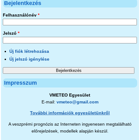
Bejelentkezés
Felhasználónév
*
Jelszó
*
Új fiók létrehozása
Új jelszó igénylése
Impresszum
VMETEO Egyesület
E-mail:
vmeteo@gmail.com
További információk egyesületünkről
A veszprémi prognózis az Interneten ingyenesen megtalálható
előrejelzések, modellek alapján készül.