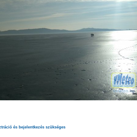
ztráció
és
bejelentkezés
szükséges