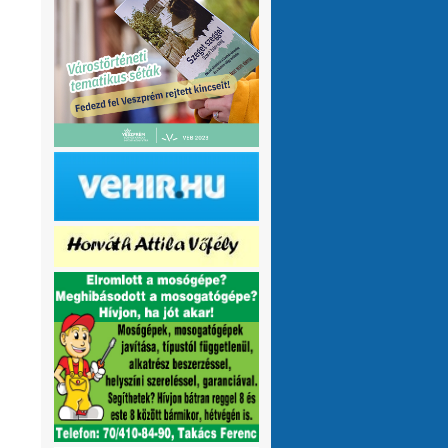
olvasnám.Üdv
10 hónap 1 hét
VMeteo-Zooltán
Remek asszisztens
:
Köszi az infót. Lehet mit böngészni.
1 év 2 hónap
P.Csaba
Űjra elérhetőek a honlapomon
:
a klíma adatok (2007-től, havi
részletességgel, napi bontásban):
https://tinyurl.com/24vslpzg
A ChatGPT 3
perc alatt megtalálta a hibát a PHP-ben,
ami nekem hónapok óta nem sikerült...
1 év 2 hónap
VMeteo-Zooltán
Nézd már, van itt egy
:
üzenőfal
1 év 2 hónap
P.Csaba
:
1 év 4 hónap
VMeteo-Zooltán
Hopp, meggyógyult
:
1 év 4 hónap
VMeteo-Zooltán
Kivételesen nem
:
Valami frissítés rosszul sikerült :/
1 év 4
hónap