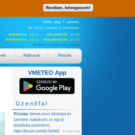
Rendben, beleegyezem!
2026. aug. 7. péntek,
Ma Ibolya ünnepli a névnapját.
NAPKELTE:
05:35
HOLDKELTE:
23:59
NAPNYUGTA:
20:12
HOLDNYUGTA:
15:57
További csillagászati adatok
evél
Addonok
Rólunk
VMETEO App
Üzenőfal
P.Csaba
Akinek nincs állomása és
:
szeretne csatlakozni, ez egy jó
lehetőség (szerintem):
https://tinyurl.com/2b7jm9d2
4 hónap 2 hét