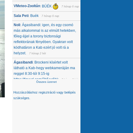
VMeteo-Zooltán
BÚÉK
:
7 hónap 6 nap
Sala Peti
Buék
:
7 hónap 6 nap
Noli
Ágasibandi: igen, és egy csomó
:
más alkalommal is az elmúlt hetekben,
főleg éjjel a torony biztonsági
reflektorának fényében. Gyakran volt
ködhatáron a Kab ezért jó volt rá a
helyzet.
7 hónap 2 hét
Ágasibandi
Brockeni kísértet volt
:
látható a Kab-hegy webkameráján ma
reggel 8:30-tól 9:15-ig
https://tinyurl.com/2b5ex6bk
7 hónap 2 hét
Összes üzenet
Noli
Nemcsak tőlünk tűnt el, úgy látom,
:
Hozzászóláshoz
regisztráció
vagy
belépés
hanem egész közép-kelet európai
szükséges.
térségből. Az Alpokban alig van hó -
ahol látok, ott is ágyúzott van, valamelyik
nap néztem a síterepeket, +3 feletti T
volt éjjel... A Kárpátokban se jobb a
helyzet. A Magas-Tátrában is csak
ágyúzott havat látok. Konkrétan