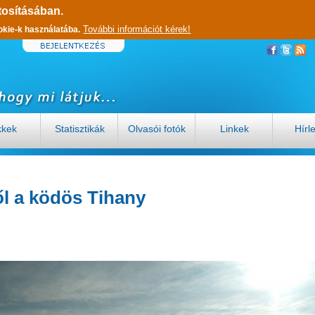
tosításában.
További információt kérek!
okie-k használatába.
kkek
Statisztikák
Olvasói fotók
Linkek
Hírl
ől a ködös Tihany