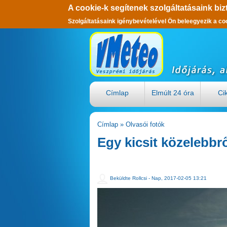
A cookie-k segítenek szolgáltatásaink biz
Szolgáltatásaink igénybevételével Ön beleegyezik a co
Ugrás a tartalomra
Címlap
Elmúlt 24 óra
Ci
Címlap
»
Olvasói fotók
Jelenlegi hely
Egy kicsit közelebbr
Beküldte
Rollcsi
- Nap, 2017-02-05 13:21