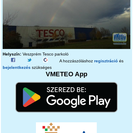
Helyszín:
Veszprém Tesco parkoló
A hozzászóláshoz
regisztráció
és
bejelentkezés
szükséges
VMETEO App