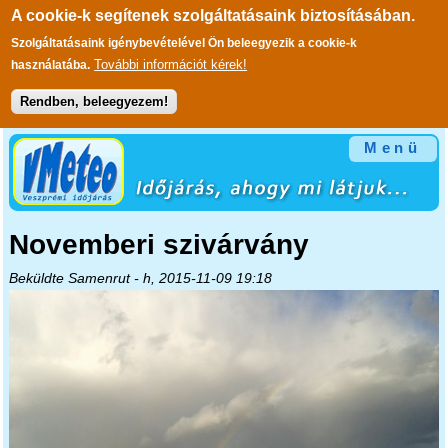
A cookie-k segítenek szolgáltatásaink biztosításában.
Szolgáltatásaink igénybevételével Ön beleegyezik a cookie-k
További információt kérek!
használatába.
Rendben, beleegyezem!
Ugrás a tartalomra
Menü
Novemberi szivárvány
Beküldte
Samenrut
- h, 2015-11-09 19:18