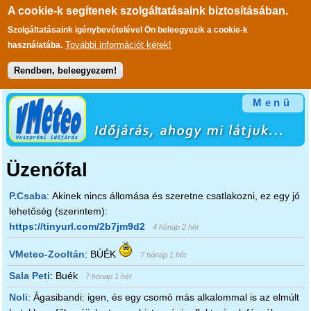
A cookie-k segítenek szolgáltatásaink biztosításában.
Szolgáltatásaink igénybevételével Ön beleegyezik a cookie-k
További információt kérek!
használatába.
Rendben, beleegyezem!
Ugrás a tartalomra
Menü
Üzenőfal
P.Csaba
:
Akinek nincs állomása és szeretne csatlakozni, ez egy jó
lehetőség (szerintem):
https://tinyurl.com/2b7jm9d2
4 hónap 2 hét
VMeteo-Zooltán
:
BÚÉK
7 hónap 1 hét
Sala Peti
:
Buék
7 hónap 1 hét
Noli
:
Ágasibandi: igen, és egy csomó más alkalommal is az elmúlt