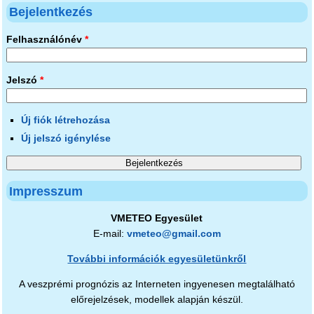
Bejelentkezés
Felhasználónév
*
Jelszó
*
Új fiók létrehozása
Új jelszó igénylése
Impresszum
VMETEO Egyesület
E-mail:
vmeteo@gmail.com
További információk egyesületünkről
A veszprémi prognózis az Interneten ingyenesen megtalálható
előrejelzések, modellek alapján készül.