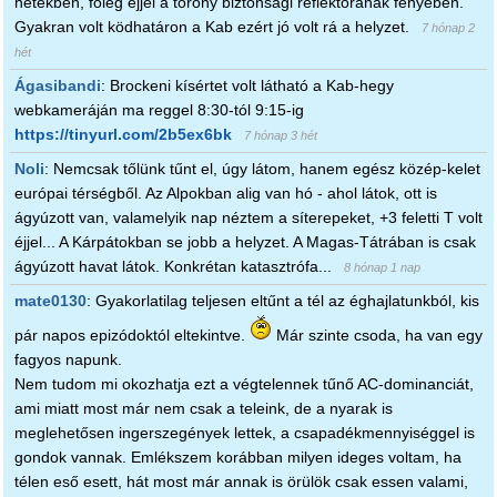
hetekben, főleg éjjel a torony biztonsági reflektorának fényében.
Gyakran volt ködhatáron a Kab ezért jó volt rá a helyzet.
7 hónap 2
hét
Ágasibandi
:
Brockeni kísértet volt látható a Kab-hegy
webkameráján ma reggel 8:30-tól 9:15-ig
https://tinyurl.com/2b5ex6bk
7 hónap 3 hét
Noli
:
Nemcsak tőlünk tűnt el, úgy látom, hanem egész közép-kelet
európai térségből. Az Alpokban alig van hó - ahol látok, ott is
ágyúzott van, valamelyik nap néztem a síterepeket, +3 feletti T volt
éjjel... A Kárpátokban se jobb a helyzet. A Magas-Tátrában is csak
ágyúzott havat látok. Konkrétan katasztrófa...
8 hónap 1 nap
mate0130
:
Gyakorlatilag teljesen eltűnt a tél az éghajlatunkból, kis
pár napos epizódoktól eltekintve.
Már szinte csoda, ha van egy
fagyos napunk.
Nem tudom mi okozhatja ezt a végtelennek tűnő AC-dominanciát,
ami miatt most már nem csak a teleink, de a nyarak is
meglehetősen ingerszegények lettek, a csapadékmennyiséggel is
gondok vannak. Emlékszem korábban milyen ideges voltam, ha
télen eső esett, hát most már annak is örülök csak essen valami,