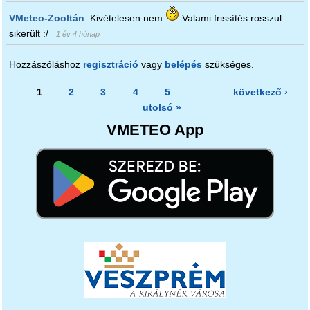
VMeteo-Zooltán
:
Kivételesen nem
Valami frissítés rosszul
sikerült :/
1 év 4 hónap
Hozzászóláshoz
regisztráció
vagy
belépés
szükséges.
Oldalak
1
2
3
4
5
…
következő ›
utolsó »
VMETEO App