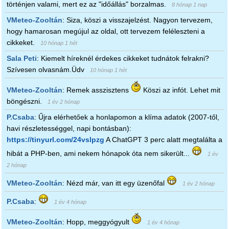
történjen valami, mert ez az "időállás" borzalmas.
8 hónap 1 nap
VMeteo-Zooltán
:
Siza, köszi a visszajelzést. Nagyon tervezem,
hogy hamarosan megújul az oldal, ott tervezem feléleszteni a
cikkeket.
10 hónap 1 hét
Sala Peti
:
Kiemelt híreknél érdekes cikkeket tudnátok felrakni?
Szívesen olvasnám.Üdv
10 hónap 1 hét
VMeteo-Zooltán
:
Remek asszisztens
Köszi az infót. Lehet mit
böngészni.
1 év 2 hónap
P.Csaba
:
Űjra elérhetőek a honlapomon a klíma adatok (2007-től,
havi részletességgel, napi bontásban):
https://tinyurl.com/24vslpzg
A ChatGPT 3 perc alatt megtalálta a
hibát a PHP-ben, ami nekem hónapok óta nem sikerült...
1 év
2 hónap
VMeteo-Zooltán
:
Nézd már, van itt egy üzenőfal
1 év 2 hónap
P.Csaba
:
1 év 4 hónap
VMeteo-Zooltán
:
Hopp, meggyógyult
1 év 4 hónap