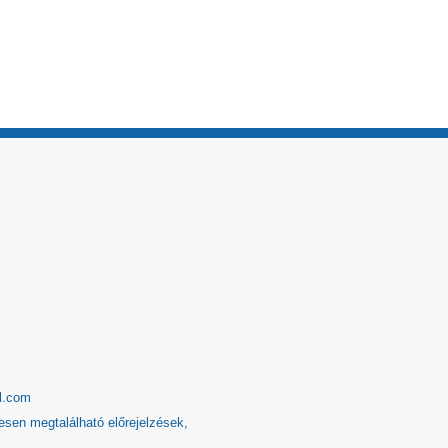
l.com
esen megtalálható előrejelzések,