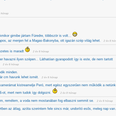
8 hónap
Amikor gimibe jártam Füredre, többször is volt...
os, az menjen fel a Magas-Bakonyba, ott igazán szép világ lehet.
2 év 8 hó
ezetes is maradt
2 év 8 hónap
r havazni ilyen szépen... Láthatóan gyarapodott így is este, de nem tartott
2 év 8 hónap
edik minden.
pár cm havunk lehet ismét.
2 év 8 hónap
 kamerámat kistreamelje Peró, mert egész egyszerűen nem működik a netünk
pv6-ot, mert nem tudok így dolgozni.
2 év 8 hónap
m, remélem, a voda nem mostanában fog elbaszni semmit se.
2 év 8 hónap
ertben az átlag, azóta szerintem fele sincs már, undorító esős, meleg nap van.