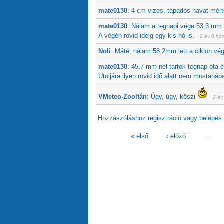
mate0130
:
4 cm vizes, tapadós havat mér
mate0130
:
Nálam a tegnapi vége 53,3 mm v
A végén rövid ideig egy kis hó is.
2 év 8 hó
Noli
:
Máté, nálam 58,2mm lett a ciklon vé
mate0130
:
45,7 mm-nél tartok tegnap óta 
Utoljára ilyen rövid idő alatt nem mostaná
VMeteo-Zooltán
:
Úgy, úgy, köszi
2 év
Hozzászóláshoz
regisztráció
vagy
belépés
« első
‹ előző
…
Oldalak