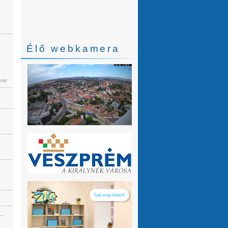
Élő webkamera
nap
..