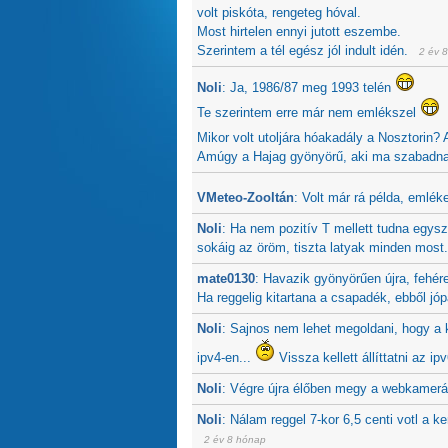
volt piskóta, rengeteg hóval.
Most hirtelen ennyi jutott eszembe.
Szerintem a tél egész jól indult idén.
2 év 
Noli
:
Ja, 1986/87 meg 1993 telén
Te szerintem erre már nem emlékszel
Mikor volt utoljára hóakadály a Nosztorin? 
Amúgy a Hajag gyönyörű, aki ma szabadnap
VMeteo-Zooltán
:
Volt már rá példa, emlék
Noli
:
Ha nem pozitív T mellett tudna egysze
sokáig az öröm, tiszta latyak minden most.
mate0130
:
Havazik gyönyörűen újra, fehér
Ha reggelig kitartana a csapadék, ebből jó
Noli
:
Sajnos nem lehet megoldani, hogy a
ipv4-en...
Vissza kellett állíttatni az i
Noli
:
Végre újra élőben megy a webkamerá
Noli
:
Nálam reggel 7-kor 6,5 centi votl a k
2 év 8 hónap