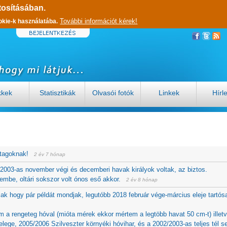
tosításában.
További információt kérek!
okie-k használatába.
kkek
Statisztikák
Olvasói fotók
Linkek
Hírl
tagoknak!
2 év 7 hónap
003-as november végi és decemberi havak királyok voltak, az biztos.
embe, oltári sokszor volt ónos eső akkor.
2 év 8 hónap
csak hogy pár példát mondjak, legutóbb 2018 február vége-március eleje tartós
em a rengeteg hóval (mióta mérek ekkor mértem a legtöbb havat 50 cm-t) illet
lege, 2005/2006 Szilveszter környéki hóvihar, és a 2002/2003-as teljes tél 