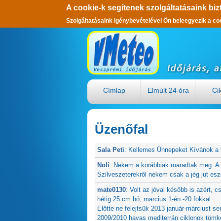
A cookie-k segítenek szolgáltatásaink biz
Szolgáltatásaink igénybevételével Ön beleegyezik a co
Ugrás a tartalomra
Címlap
Elmúlt 24 óra
Ci
Üzenőfal
Sala Peti
:
Kellemes Ünnepeket Kívánok a 
Noli
:
Nekem a korábbiak maradtak meg. A 2
Szilveszeterekről nekem csak a jég jut esz
mate0130
:
Volt az jóval később is azért, 
hétig 25 cm hó, marcius 1-én -20 fokkal.
Előtte ne felejtsük 2013 január-márciust s
2009/2010 havas mediterrán ciklonok tömke