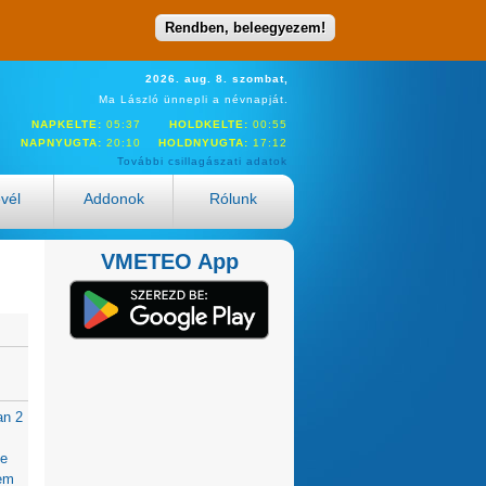
Rendben, beleegyezem!
2026. aug. 8. szombat,
Ma László ünnepli a névnapját.
NAPKELTE:
05:37
HOLDKELTE:
00:55
NAPNYUGTA:
20:10
HOLDNYUGTA:
17:12
További csillagászati adatok
evél
Addonok
Rólunk
VMETEO App
an 2
ve
sem