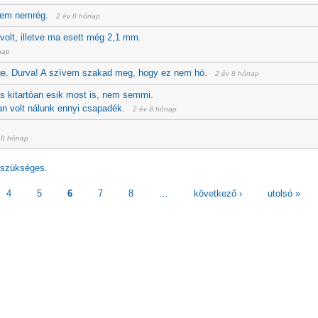
tem nemrég.
2 év 8 hónap
olt, illetve ma esett még 2,1 mm.
nap
ge. Durva! A szívem szakad meg, hogy ez nem hó.
2 év 8 hónap
és kitartóan esik most is, nem semmi.
ban volt nálunk ennyi csapadék.
2 év 8 hónap
 8 hónap
szükséges.
4
5
6
7
8
…
következő ›
utolsó »