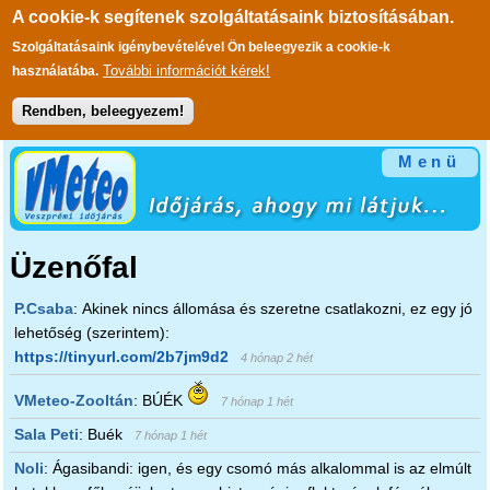
A cookie-k segítenek szolgáltatásaink biztosításában.
Szolgáltatásaink igénybevételével Ön beleegyezik a cookie-k
További információt kérek!
használatába.
Rendben, beleegyezem!
Ugrás a tartalomra
Menü
Üzenőfal
P.Csaba
:
Akinek nincs állomása és szeretne csatlakozni, ez egy jó
lehetőség (szerintem):
https://tinyurl.com/2b7jm9d2
4 hónap 2 hét
VMeteo-Zooltán
:
BÚÉK
7 hónap 1 hét
Sala Peti
:
Buék
7 hónap 1 hét
Noli
:
Ágasibandi: igen, és egy csomó más alkalommal is az elmúlt