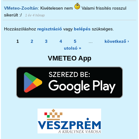
VMeteo-Zooltán
:
Kivételesen nem
Valami frissítés rosszul
sikerült :/
1 év 4 hónap
Hozzászóláshoz
regisztráció
vagy
belépés
szükséges.
Oldalak
1
2
3
4
5
…
következő ›
utolsó »
VMETEO App