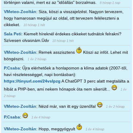
történjen valami, mert ez az "időállás" borzalmas.
8 hónap 1 nap
VMeteo-Zooltán
:
Siza, köszi a visszajelzést. Nagyon tervezem,
hogy hamarosan megújul az oldal, ott tervezem feléleszteni a
cikkeket.
10 hónap 1 hét
Sala Peti
:
Kiemelt híreknél érdekes cikkeket tudnátok felrakni?
Szívesen olvasnám.Üdv
10 hónap 1 hét
VMeteo-Zooltán
:
Remek asszisztens
Köszi az infót. Lehet mit
böngészni.
1 év 2 hónap
P.Csaba
:
Űjra elérhetőek a honlapomon a klíma adatok (2007-től,
havi részletességgel, napi bontásban):
https://tinyurl.com/24vslpzg
A ChatGPT 3 perc alatt megtalálta a
hibát a PHP-ben, ami nekem hónapok óta nem sikerült...
1 év
2 hónap
VMeteo-Zooltán
:
Nézd már, van itt egy üzenőfal
1 év 2 hónap
P.Csaba
:
1 év 4 hónap
VMeteo-Zooltán
:
Hopp, meggyógyult
1 év 4 hónap