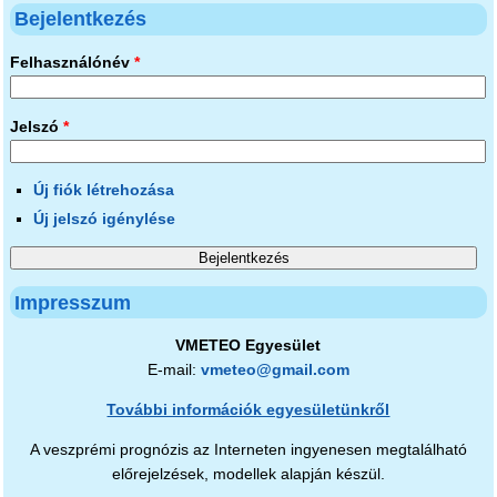
Bejelentkezés
Felhasználónév
*
Jelszó
*
Új fiók létrehozása
Új jelszó igénylése
Impresszum
VMETEO Egyesület
E-mail:
vmeteo@gmail.com
További információk egyesületünkről
A veszprémi prognózis az Interneten ingyenesen megtalálható
előrejelzések, modellek alapján készül.