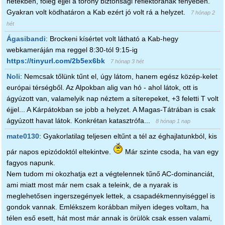
hetekben, főleg éjjel a torony biztonsági reflektorának fényében.
Gyakran volt ködhatáron a Kab ezért jó volt rá a helyzet.
7 hónap 2
hét
Ágasibandi
:
Brockeni kísértet volt látható a Kab-hegy
webkameráján ma reggel 8:30-tól 9:15-ig
https://tinyurl.com/2b5ex6bk
7 hónap 3 hét
Noli
:
Nemcsak tőlünk tűnt el, úgy látom, hanem egész közép-kelet
európai térségből. Az Alpokban alig van hó - ahol látok, ott is
ágyúzott van, valamelyik nap néztem a síterepeket, +3 feletti T volt
éjjel... A Kárpátokban se jobb a helyzet. A Magas-Tátrában is csak
ágyúzott havat látok. Konkrétan katasztrófa...
8 hónap 1 nap
mate0130
:
Gyakorlatilag teljesen eltűnt a tél az éghajlatunkból, kis
pár napos epizódoktól eltekintve.
Már szinte csoda, ha van egy
fagyos napunk.
Nem tudom mi okozhatja ezt a végtelennek tűnő AC-dominanciát,
ami miatt most már nem csak a teleink, de a nyarak is
meglehetősen ingerszegények lettek, a csapadékmennyiséggel is
gondok vannak. Emlékszem korábban milyen ideges voltam, ha
télen eső esett, hát most már annak is örülök csak essen valami,