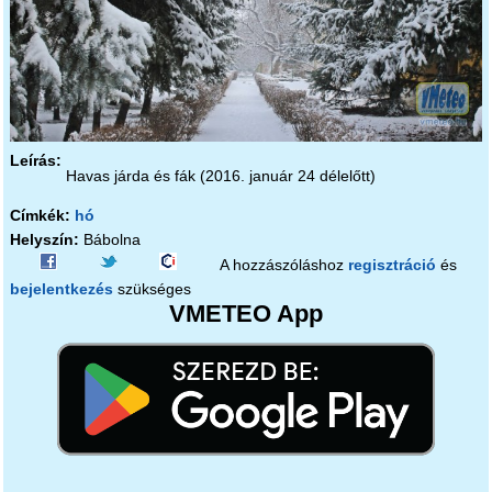
Leírás:
Havas járda és fák (2016. január 24 délelőtt)
Címkék:
hó
Helyszín:
Bábolna
A hozzászóláshoz
regisztráció
és
bejelentkezés
szükséges
VMETEO App