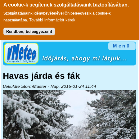
A cookie-k segítenek szolgáltatásaink biztosításában.
Szolgáltatásaink igénybevételével Ön beleegyezik a cookie-k
További információt kérek!
használatába.
Rendben, beleegyezem!
Ugrás a tartalomra
Menü
Havas járda és fák
Beküldte
StormMaster
- Nap, 2016-01-24 11:44