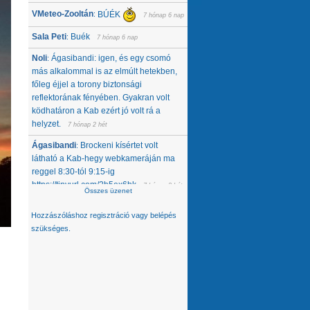
VMeteo-Zooltán
BÚÉK
:
7 hónap 6 nap
Sala Peti
Buék
:
7 hónap 6 nap
Noli
Ágasibandi: igen, és egy csomó
:
más alkalommal is az elmúlt hetekben,
főleg éjjel a torony biztonsági
reflektorának fényében. Gyakran volt
ködhatáron a Kab ezért jó volt rá a
helyzet.
7 hónap 2 hét
Ágasibandi
Brockeni kísértet volt
:
látható a Kab-hegy webkameráján ma
reggel 8:30-tól 9:15-ig
https://tinyurl.com/2b5ex6bk
7 hónap 2 hét
Összes üzenet
Noli
Nemcsak tőlünk tűnt el, úgy látom,
:
Hozzászóláshoz
regisztráció
vagy
belépés
hanem egész közép-kelet európai
szükséges.
térségből. Az Alpokban alig van hó -
ahol látok, ott is ágyúzott van, valamelyik
nap néztem a síterepeket, +3 feletti T
volt éjjel... A Kárpátokban se jobb a
helyzet. A Magas-Tátrában is csak
ágyúzott havat látok. Konkrétan