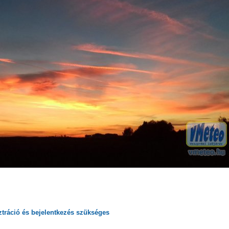
ztráció
és
bejelentkezés
szükséges