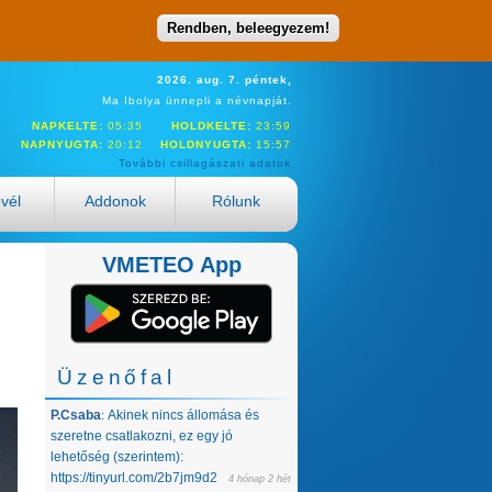
Rendben, beleegyezem!
2026. aug. 7. péntek,
Ma Ibolya ünnepli a névnapját.
NAPKELTE:
05:35
HOLDKELTE:
23:59
NAPNYUGTA:
20:12
HOLDNYUGTA:
15:57
További csillagászati adatok
evél
Addonok
Rólunk
VMETEO App
Üzenőfal
P.Csaba
Akinek nincs állomása és
:
szeretne csatlakozni, ez egy jó
lehetőség (szerintem):
https://tinyurl.com/2b7jm9d2
4 hónap 2 hét