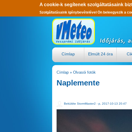
A cookie-k segítenek szolgáltatásaink biz
Szolgáltatásaink igénybevételével Ön beleegyezik a co
Ugrás a tartalomra
Címlap
Elmúlt 24 óra
Ci
Címlap
»
Olvasói fotók
Jelenlegi hely
Naplemente
Beküldte
StormMaster2
- p, 2017-10-13 20:47