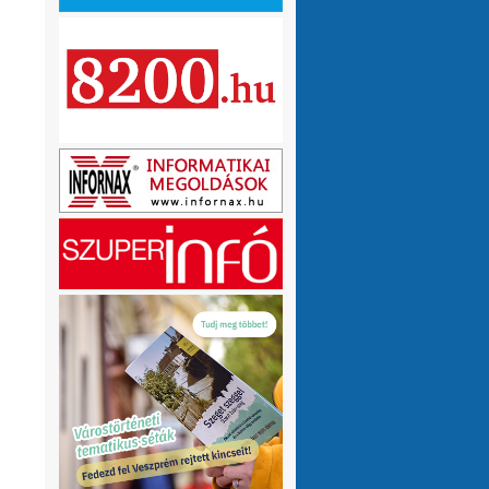
olvasnám.Üdv
10 hónap 1 hét
VMeteo-Zooltán
Remek asszisztens
:
Köszi az infót. Lehet mit böngészni.
1 év 2 hónap
P.Csaba
Űjra elérhetőek a honlapomon
:
a klíma adatok (2007-től, havi
részletességgel, napi bontásban):
https://tinyurl.com/24vslpzg
A ChatGPT 3
perc alatt megtalálta a hibát a PHP-ben,
ami nekem hónapok óta nem sikerült...
1 év 2 hónap
VMeteo-Zooltán
Nézd már, van itt egy
:
üzenőfal
1 év 2 hónap
P.Csaba
:
1 év 4 hónap
VMeteo-Zooltán
Hopp, meggyógyult
:
1 év 4 hónap
VMeteo-Zooltán
Kivételesen nem
:
Valami frissítés rosszul sikerült :/
1 év 4
hónap