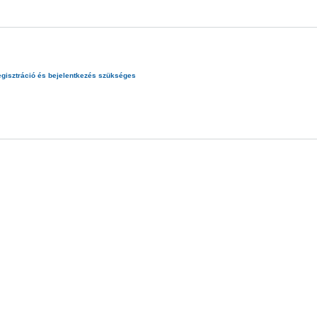
egisztráció
és
bejelentkezés
szükséges