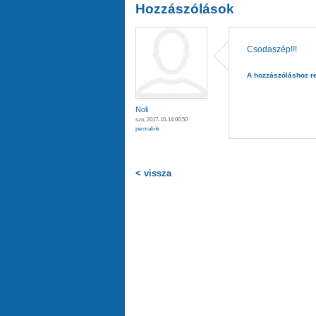
Hozzászólások
Csodaszép!!!
A hozzászóláshoz
r
Noli
szo, 2017-10-14 06:50
permalink
< vissza