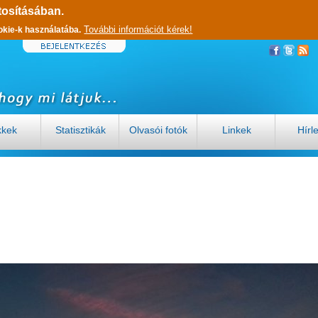
tosításában.
További információt kérek!
okie-k használatába.
kkek
Statisztikák
Olvasói fotók
Linkek
Hírl