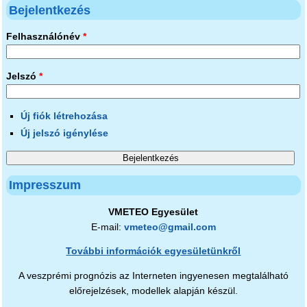
Bejelentkezés
Felhasználónév
*
Jelszó
*
Új fiók létrehozása
Új jelszó igénylése
Impresszum
VMETEO Egyesület
E-mail:
vmeteo@gmail.com
További információk egyesületünkről
A veszprémi prognózis az Interneten ingyenesen megtalálható
előrejelzések, modellek alapján készül.