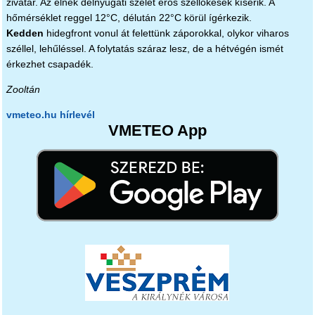
zivatar. Az élnék délnyugati szelet erős széllökések kísérik. A
hőmérséklet reggel 12°C, délután 22°C körül ígérkezik.
Kedden
hidegfront vonul át felettünk záporokkal, olykor viharos
széllel, lehűléssel. A folytatás száraz lesz, de a hétvégén ismét
érkezhet csapadék.
Zooltán
vmeteo.hu hírlevél
VMETEO App