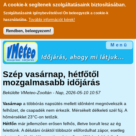
A cookie-k segítenek szolgáltatásaink biztosításában.
Szolgáltatásaink igénybevételével Ön beleegyezik a cookie-k
További információt kérek!
használatába.
Rendben, beleegyezem!
Ugrás a tartalomra
Menü
Szép vasárnap, hétfőtől
mozgalmasabb időjárás
Beküldte
VMeteo-Zooltán
- Nap, 2026-05-10 10:57
Vasárnap
a többórás napsütés mellett időnként megnövekszik a
felhőzet, de csapadék nem érkezik. Mérsékelt délkeleti szél fúj. A
hőmérséklet 23°C-on tetőzik.
Hétfőn
már jellemzően erősen felhős, illetve borult lesz az ég
felettünk. A délutáni óráktól többször előfordulhat zápor, esetleg