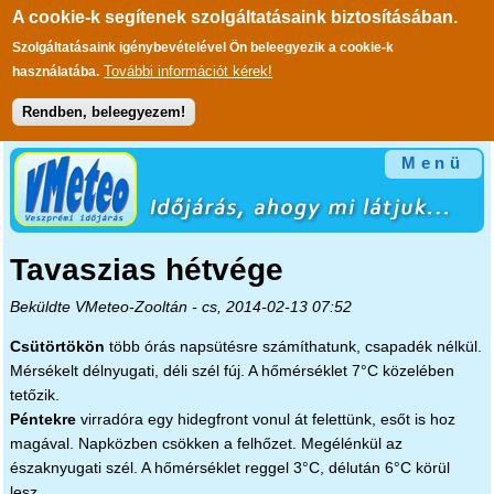
A cookie-k segítenek szolgáltatásaink biztosításában.
Szolgáltatásaink igénybevételével Ön beleegyezik a cookie-k
További információt kérek!
használatába.
Rendben, beleegyezem!
Ugrás a tartalomra
Menü
Tavaszias hétvége
Beküldte
VMeteo-Zooltán
- cs, 2014-02-13 07:52
Csütörtökön
több órás napsütésre számíthatunk, csapadék nélkül.
Mérsékelt délnyugati, déli szél fúj. A hőmérséklet 7°C közelében
tetőzik.
Péntekre
virradóra egy hidegfront vonul át felettünk, esőt is hoz
magával. Napközben csökken a felhőzet. Megélénkül az
északnyugati szél. A hőmérséklet reggel 3°C, délután 6°C körül
lesz.