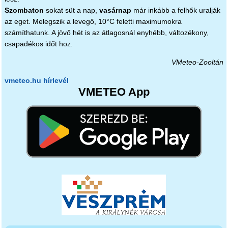
Szombaton
sokat süt a nap,
vasárnap
már inkább a felhők uralják
az eget. Melegszik a levegő, 10°C feletti maximumokra
számíthatunk. A jövő hét is az átlagosnál enyhébb, változékony,
csapadékos időt hoz.
VMeteo-Zooltán
vmeteo.hu hírlevél
VMETEO App