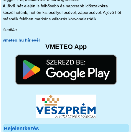
A jövő hét
elején is felhősebb és naposabb időszakokra
készülhetünk, hétfőn kis eséllyel esővel, záporesővel. A jövő hét
második felében markáns változás körvonalazódik.
Zooltán
vmeteo.hu hírlevél
VMETEO App
Bejelentkezés