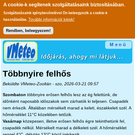
A cookie-k segítenek szolgáltatásaink biztosításában.
Szolgáltatásaink igénybevételével Ön beleegyezik a cookie-k
További információt kérek!
használatába.
Rendben, beleegyezem!
Ugrás a tartalomra
Menü
Többnyire felhős
Beküldte
VMeteo-Zooltán
- szo, 2026-03-21 09:57
Szombaton
többnyire erősen felhős lesz az ég felettünk, de
időnként naposabb időszakok sem zárhatók ki teljesen. Csapadék
nem érkezik. Általában mérsékelt marad a keleti, északkeleti szél. A
hőmérséklet 11°C közelében tetőzik.
Vasárnap
közepesen, illetve erősen felhős égre tekinthetünk fel,
csapadék nélkül. Mérsékelt marad a délkeleti szél. A hőmérséklet
reggel 4°C, délután 13°C körül ígérkezik.