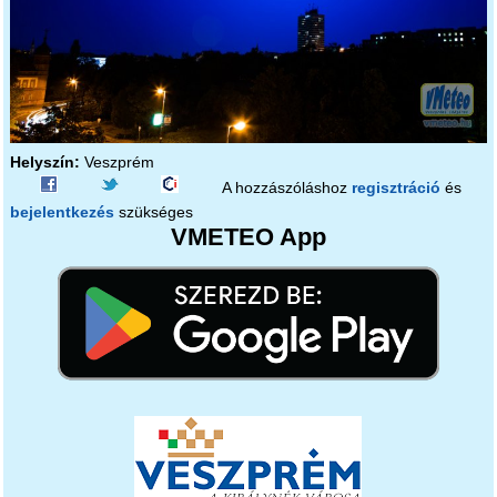
Helyszín:
Veszprém
A hozzászóláshoz
regisztráció
és
bejelentkezés
szükséges
VMETEO App