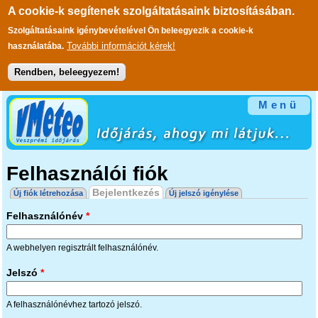
A cookie-k segítenek szolgáltatásaink biztosításában.
Szolgáltatásaink igénybevételével Ön beleegyezik a cookie-k
További információt kérek!
használatába.
Rendben, beleegyezem!
Ugrás a tartalomra
Menü
Felhasználói fiók
Elsődleges fülek
Bejelentkezés
(aktív fül)
Új fiók létrehozása
Új jelszó igénylése
Felhasználónév
*
A webhelyen regisztrált felhasználónév.
Jelszó
*
A felhasználónévhez tartozó jelszó.