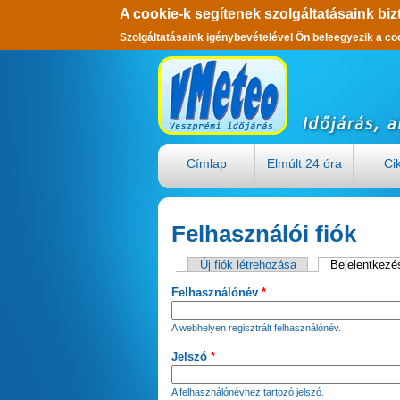
A cookie-k segítenek szolgáltatásaink biz
Szolgáltatásaink igénybevételével Ön beleegyezik a co
Ugrás a tartalomra
Címlap
Elmúlt 24 óra
Ci
Felhasználói fiók
Új fiók létrehozása
Bejelentkezé
Elsődleges fülek
Felhasználónév
*
A webhelyen regisztrált felhasználónév.
Jelszó
*
A felhasználónévhez tartozó jelszó.