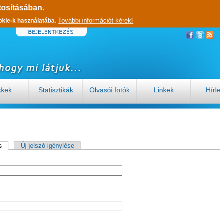
tosításában.
További információt kérek!
okie-k használatába.
kkek
Statisztikák
Olvasói fotók
Linkek
Hírl
s
(aktív fül)
Új jelszó igénylése