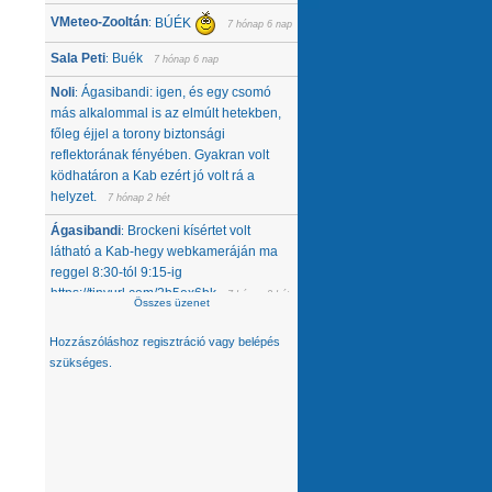
VMeteo-Zooltán
BÚÉK
:
7 hónap 6 nap
Sala Peti
Buék
:
7 hónap 6 nap
Noli
Ágasibandi: igen, és egy csomó
:
más alkalommal is az elmúlt hetekben,
főleg éjjel a torony biztonsági
reflektorának fényében. Gyakran volt
ködhatáron a Kab ezért jó volt rá a
helyzet.
7 hónap 2 hét
Ágasibandi
Brockeni kísértet volt
:
látható a Kab-hegy webkameráján ma
reggel 8:30-tól 9:15-ig
https://tinyurl.com/2b5ex6bk
7 hónap 2 hét
Összes üzenet
Noli
Nemcsak tőlünk tűnt el, úgy látom,
:
Hozzászóláshoz
regisztráció
vagy
belépés
hanem egész közép-kelet európai
szükséges.
térségből. Az Alpokban alig van hó -
ahol látok, ott is ágyúzott van, valamelyik
nap néztem a síterepeket, +3 feletti T
volt éjjel... A Kárpátokban se jobb a
helyzet. A Magas-Tátrában is csak
ágyúzott havat látok. Konkrétan