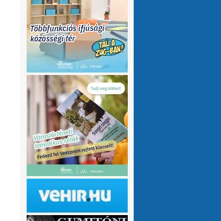
olvasnám.Üdv
10 hónap 1 hét
VMeteo-Zooltán
Remek asszisztens
:
Köszi az infót. Lehet mit böngészni.
1 év 2 hónap
P.Csaba
Űjra elérhetőek a honlapomon
:
a klíma adatok (2007-től, havi
részletességgel, napi bontásban):
https://tinyurl.com/24vslpzg
A ChatGPT 3
perc alatt megtalálta a hibát a PHP-ben,
ami nekem hónapok óta nem sikerült...
1 év 2 hónap
VMeteo-Zooltán
Nézd már, van itt egy
:
üzenőfal
1 év 2 hónap
P.Csaba
:
1 év 4 hónap
VMeteo-Zooltán
Hopp, meggyógyult
:
1 év 4 hónap
VMeteo-Zooltán
Kivételesen nem
:
Valami frissítés rosszul sikerült :/
1 év 4
hónap