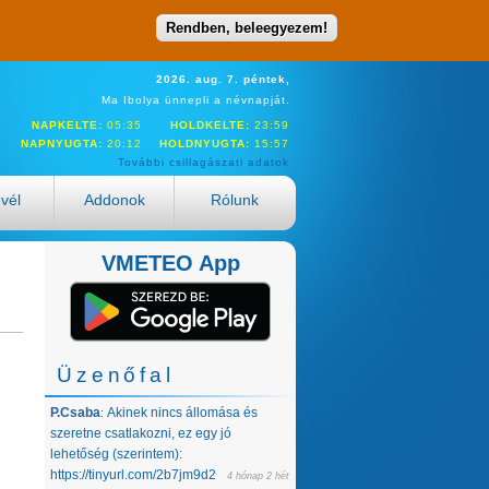
Rendben, beleegyezem!
2026. aug. 7. péntek,
Ma Ibolya ünnepli a névnapját.
NAPKELTE:
05:35
HOLDKELTE:
23:59
NAPNYUGTA:
20:12
HOLDNYUGTA:
15:57
További csillagászati adatok
evél
Addonok
Rólunk
VMETEO App
Üzenőfal
P.Csaba
Akinek nincs állomása és
:
szeretne csatlakozni, ez egy jó
lehetőség (szerintem):
https://tinyurl.com/2b7jm9d2
4 hónap 2 hét