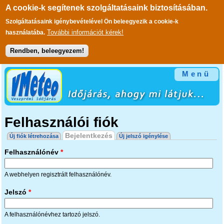
A cookie-k segítenek szolgáltatásaink biztosításában.
Szolgáltatásaink igénybevételével Ön beleegyezik a cookie-k
További információt kérek!
használatába.
Rendben, beleegyezem!
Ugrás a tartalomra
Menü
Felhasználói fiók
Elsődleges fülek
Bejelentkezés
(aktív fül)
Új fiók létrehozása
Új jelszó igénylése
Felhasználónév
*
A webhelyen regisztrált felhasználónév.
Jelszó
*
A felhasználónévhez tartozó jelszó.