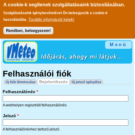
A cookie-k segítenek szolgáltatásaink biztosításában.
Szolgáltatásaink igénybevételével Ön beleegyezik a cookie-k
További információt kérek!
használatába.
Rendben, beleegyezem!
Ugrás a tartalomra
Menü
Felhasználói fiók
Elsődleges fülek
Bejelentkezés
(aktív fül)
Új fiók létrehozása
Új jelszó igénylése
Felhasználónév
*
A webhelyen regisztrált felhasználónév.
Jelszó
*
A felhasználónévhez tartozó jelszó.