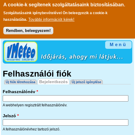
A cookie-k segítenek szolgáltatásaink biztosításában.
Szolgáltatásaink igénybevételével Ön beleegyezik a cookie-k
További információt kérek!
használatába.
Rendben, beleegyezem!
Ugrás a tartalomra
Menü
Felhasználói fiók
Elsődleges fülek
Bejelentkezés
(aktív fül)
Új fiók létrehozása
Új jelszó igénylése
Felhasználónév
*
A webhelyen regisztrált felhasználónév.
Jelszó
*
A felhasználónévhez tartozó jelszó.