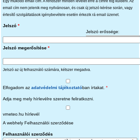
Egy működő email cím. A rendszer minden levelet erre a címre fog küldeni. Az
email cím nem jelenik meg nyilvánosan, és csak új jelszó kérése során, vagy
értesítő szolgáltatások igénybevétele esetén érkezik rá email üzenet.
Jelszó
*
Jelszó erőssége:
Jelszó megerősítése
*
Jelszó az új felhasználó számára, kétszer megadva.
Elfogadom az
adatvédelmi tájékoztató
ban írtakat.
*
Adja meg mely hírlevélre szeretne feliratkozni.
vmeteo.hu hírlevél
A webhely Felhasználói szerződése
Felhasználói szerződés