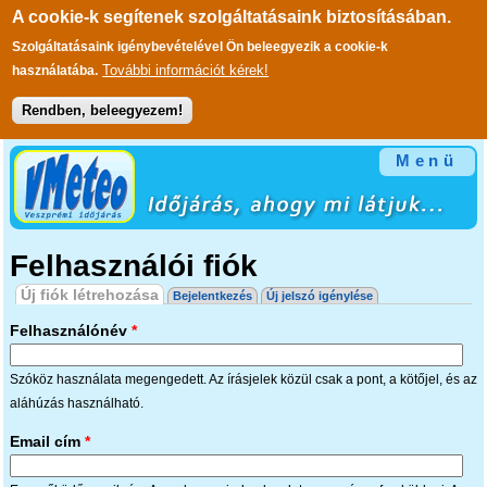
A cookie-k segítenek szolgáltatásaink biztosításában.
Szolgáltatásaink igénybevételével Ön beleegyezik a cookie-k
További információt kérek!
használatába.
Rendben, beleegyezem!
Ugrás a tartalomra
Menü
Felhasználói fiók
Elsődleges fülek
Új fiók létrehozása
(aktív fül)
Bejelentkezés
Új jelszó igénylése
Felhasználónév
*
Szóköz használata megengedett. Az írásjelek közül csak a pont, a kötőjel, és az
aláhúzás használható.
Email cím
*