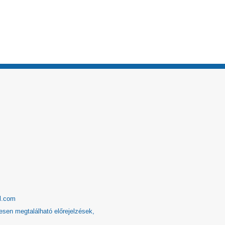
l.com
esen megtalálható előrejelzések,