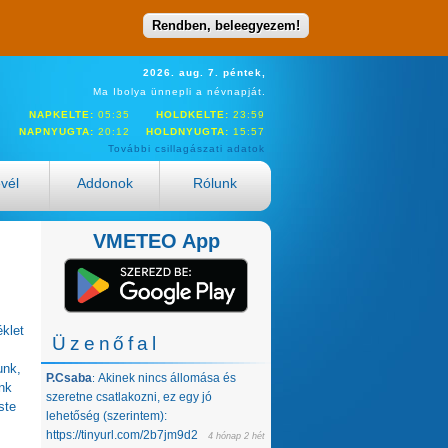
Rendben, beleegyezem!
2026. aug. 7. péntek,
Ma Ibolya ünnepli a névnapját.
NAPKELTE:
05:35
HOLDKELTE:
23:59
NAPNYUGTA:
20:12
HOLDNYUGTA:
15:57
További csillagászati adatok
evél
Addonok
Rólunk
VMETEO App
éklet
Üzenőfal
unk,
P.Csaba
Akinek nincs állomása és
:
nk
szeretne csatlakozni, ez egy jó
ste
lehetőség (szerintem):
https://tinyurl.com/2b7jm9d2
4 hónap 2 hét