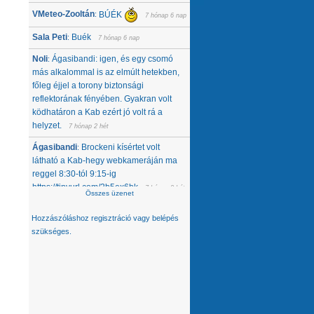
VMeteo-Zooltán
BÚÉK
:
7 hónap 6 nap
Sala Peti
Buék
:
7 hónap 6 nap
Noli
Ágasibandi: igen, és egy csomó
:
más alkalommal is az elmúlt hetekben,
főleg éjjel a torony biztonsági
reflektorának fényében. Gyakran volt
ködhatáron a Kab ezért jó volt rá a
helyzet.
7 hónap 2 hét
Ágasibandi
Brockeni kísértet volt
:
látható a Kab-hegy webkameráján ma
reggel 8:30-tól 9:15-ig
https://tinyurl.com/2b5ex6bk
7 hónap 2 hét
Összes üzenet
Noli
Nemcsak tőlünk tűnt el, úgy látom,
:
Hozzászóláshoz
regisztráció
vagy
belépés
hanem egész közép-kelet európai
szükséges.
térségből. Az Alpokban alig van hó -
ahol látok, ott is ágyúzott van, valamelyik
nap néztem a síterepeket, +3 feletti T
volt éjjel... A Kárpátokban se jobb a
helyzet. A Magas-Tátrában is csak
ágyúzott havat látok. Konkrétan