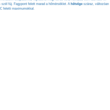
szél fúj. Fagypont felett marad a hőmérséklet. A
hétvége
száraz, változóan
°C feletti maximumokkal.