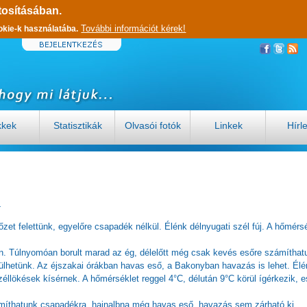
tosításában.
További információt kérek!
okie-k használatába.
kkek
Statisztikák
Olvasói fotók
Linkek
Hírl
1
et felettünk, egyelőre csapadék nélkül. Élénk délnyugati szél fúj. A hőmérs
n. Túlnyomóan borult marad az ég, délelőtt még csak kevés esőre számíthat
ülhetünk. Az éjszakai órákban havas eső, a Bakonyban havazás is lehet. Élé
zéllökések kísérnek. A hőmérséklet reggel 4°C, délután 9°C körül ígérkezik, e
míthatunk csapadékra, hajnalbna még havas eső, havazás sem zárható ki.