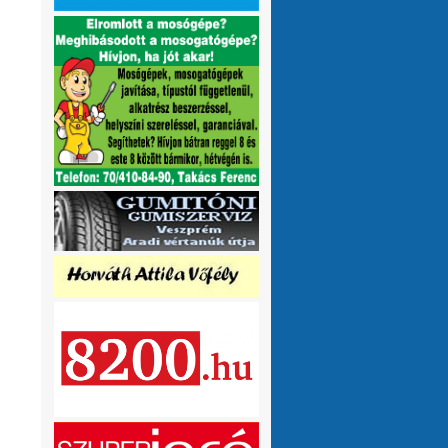
olvasnám.Üdv
10 hónap 1 hét
VMeteo-Zooltán
Remek asszisztens
:
Köszi az infót. Lehet mit böngészni.
1 év 2 hónap
P.Csaba
Űjra elérhetőek a honlapomon
:
a klíma adatok (2007-től, havi
részletességgel, napi bontásban):
https://tinyurl.com/24vslpzg
A ChatGPT 3
perc alatt megtalálta a hibát a PHP-ben,
ami nekem hónapok óta nem sikerült...
1 év 2 hónap
VMeteo-Zooltán
Nézd már, van itt egy
:
üzenőfal
1 év 2 hónap
P.Csaba
:
1 év 4 hónap
VMeteo-Zooltán
Hopp, meggyógyult
:
1 év 4 hónap
VMeteo-Zooltán
Kivételesen nem
:
Valami frissítés rosszul sikerült :/
1 év 4
hónap