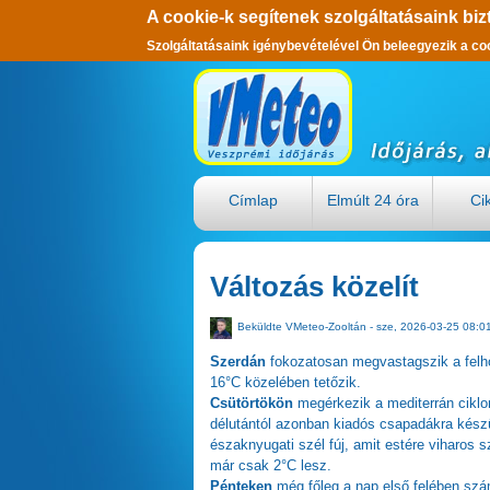
A cookie-k segítenek szolgáltatásaink biz
Szolgáltatásaink igénybevételével Ön beleegyezik a co
Ugrás a tartalomra
Címlap
Elmúlt 24 óra
Ci
Változás közelít
Beküldte
VMeteo-Zooltán
- sze, 2026-03-25 08:0
Szerdán
fokozatosan megvastagszik a felhőz
16°C közelében tetőzik.
Csütörtökön
megérkezik a mediterrán ciklo
délutántól azonban kiadós csapadákra kész
északnyugati szél fúj, amit estére viharos s
már csak 2°C lesz.
Pénteken
még főleg a nap első felében szá