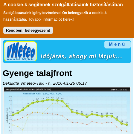
A cookie-k segítenek szolgáltatásaink biztosításában.
Szolgáltatásaink igénybevételével Ön beleegyezik a cookie-k
További információt kérek!
használatába.
Rendben, beleegyezem!
Ugrás a tartalomra
Menü
Gyenge talajfront
Beküldte
Vmeteo-Taki
- h, 2016-01-25 06:17