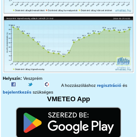
Helyszín:
Veszprém
A hozzászóláshoz
regisztráció
és
bejelentkezés
szükséges
VMETEO App