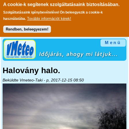
A cookie-k segítenek szolgáltatásaink biztosításában.
Szolgáltatásaink igénybevételével Ön beleegyezik a cookie-k
További információt kérek!
használatába.
Rendben, beleegyezem!
Ugrás a tartalomra
Menü
Halovány halo.
Beküldte
Vmeteo-Taki
- p, 2017-12-15 08:50