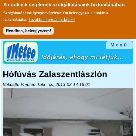
A cookie-k segítenek szolgáltatásaink biztosításában.
Szolgáltatásaink igénybevételével Ön beleegyezik a cookie-k
További információt kérek!
használatába.
Rendben, beleegyezem!
Ugrás a tartalomra
Menü
Hófúvás Zalaszentlászlón
Beküldte
Vmeteo-Taki
- cs, 2013-02-14 16:01