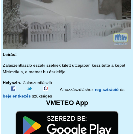
Leírás:
Zalaszentlászló északi szélnek kitett utcájában készítette a képet
Misimókus, a metnet.hu észlelője.
Helyszín:
Zalaszentlászló
A hozzászóláshoz
regisztráció
és
bejelentkezés
szükséges
VMETEO App