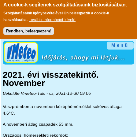
A cookie-k segítenek szolgáltatásaink biztosításában.
Szolgáltatásaink igénybevételével Ön beleegyezik a cookie-k
További információt kérek!
használatába.
Rendben, beleegyezem!
Ugrás a tartalomra
Menü
2021. évi visszatekintő.
November
Beküldte
Vmeteo-Taki
- cs, 2021-12-30 09:06
Veszprémben a novemberi középhőmérséklet sokéves átlaga
4,6°C.
A novemberi átlag csapadék 53 mm.
Országos hőmérsékleti rekordok: