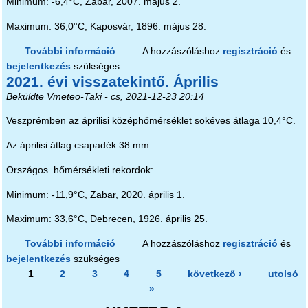
Minimum: -6,4°C, Zabar, 2007. május 2.
Maximum: 36,0°C, Kaposvár, 1896. május 28.
További információ
2021. évi visszatekintő. Május
A hozzászóláshoz
regisztráció
és
bejelentkezés
szükséges
tartalommal kapcsolatosan
2021. évi visszatekintő. Április
Beküldte
Vmeteo-Taki
- cs, 2021-12-23 20:14
Veszprémben az áprilisi középhőmérséklet sokéves átlaga 10,4°C.
Az áprilisi átlag csapadék 38 mm.
Országos hőmérsékleti rekordok:
Minimum: -11,9°C, Zabar, 2020. április 1.
Maximum: 33,6°C, Debrecen, 1926. április 25.
További információ
2021. évi visszatekintő. Április
A hozzászóláshoz
regisztráció
és
bejelentkezés
szükséges
tartalommal kapcsolatosan
Oldalak
1
2
3
4
5
következő ›
utolsó
»