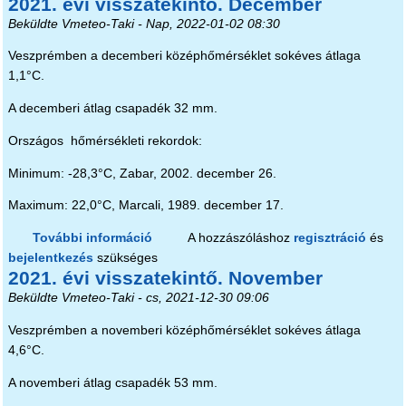
2021. évi visszatekintő. December
Beküldte
Vmeteo-Taki
- Nap, 2022-01-02 08:30
Veszprémben a decemberi középhőmérséklet sokéves átlaga
1,1°C.
A decemberi átlag csapadék 32 mm.
Országos hőmérsékleti rekordok:
Minimum: -28,3°C, Zabar, 2002. december 26.
Maximum: 22,0°C, Marcali, 1989. december 17.
További információ
2021. évi visszatekintő. December
A hozzászóláshoz
regisztráció
és
bejelentkezés
szükséges
tartalommal kapcsolatosan
2021. évi visszatekintő. November
Beküldte
Vmeteo-Taki
- cs, 2021-12-30 09:06
Veszprémben a novemberi középhőmérséklet sokéves átlaga
4,6°C.
A novemberi átlag csapadék 53 mm.