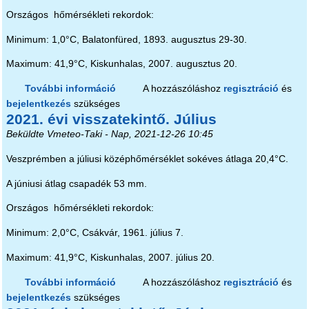
Országos hőmérsékleti rekordok:
Minimum: 1,0°C, Balatonfüred, 1893. augusztus 29-30.
Maximum: 41,9°C, Kiskunhalas, 2007. augusztus 20.
További információ
2021. évi visszatekintő. Augusztus
A hozzászóláshoz
regisztráció
és
bejelentkezés
szükséges
tartalommal kapcsolatosan
2021. évi visszatekintő. Július
Beküldte
Vmeteo-Taki
- Nap, 2021-12-26 10:45
Veszprémben a júliusi középhőmérséklet sokéves átlaga 20,4°C.
A júniusi átlag csapadék 53 mm.
Országos hőmérsékleti rekordok:
Minimum: 2,0°C, Csákvár, 1961. július 7.
Maximum: 41,9°C, Kiskunhalas, 2007. július 20.
További információ
2021. évi visszatekintő. Július
A hozzászóláshoz
regisztráció
és
bejelentkezés
szükséges
tartalommal kapcsolatosan