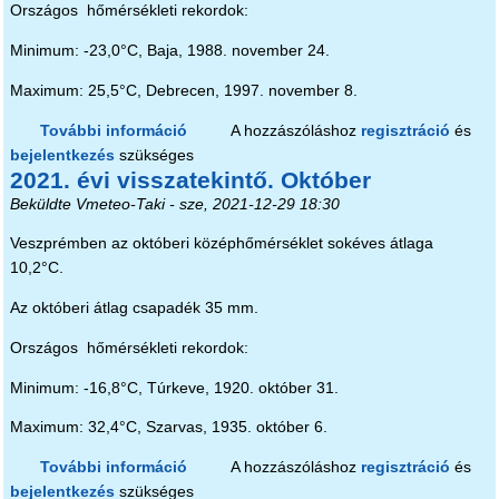
Országos hőmérsékleti rekordok:
Minimum: -23,0°C, Baja, 1988. november 24.
Maximum: 25,5°C, Debrecen, 1997. november 8.
További információ
2021. évi visszatekintő. November
A hozzászóláshoz
regisztráció
és
bejelentkezés
szükséges
tartalommal kapcsolatosan
2021. évi visszatekintő. Október
Beküldte
Vmeteo-Taki
- sze, 2021-12-29 18:30
Veszprémben az októberi középhőmérséklet sokéves átlaga
10,2°C.
Az októberi átlag csapadék 35 mm.
Országos hőmérsékleti rekordok:
Minimum: -16,8°C, Túrkeve, 1920. október 31.
Maximum: 32,4°C, Szarvas, 1935. október 6.
További információ
2021. évi visszatekintő. Október
A hozzászóláshoz
regisztráció
és
bejelentkezés
szükséges
tartalommal kapcsolatosan