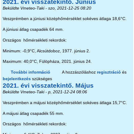
2021. évi visszatekintő. Június
Beküldte
Vmeteo-Taki
- szo, 2021-12-25 08:20
Veszprémben a júniusi középhőmérséklet sokéves átlaga 18,6°C.
A júniusi átlag csapadék 64 mm.
Országos hőmérsékleti rekordok:
Minimum: -0,9°C, Alcsútdoboz, 1977. június 2.
Maximum: 40,0°C, Fülöpháza, 2021. június 24.
További információ
2021. évi visszatekintő. Június
A hozzászóláshoz
regisztráció
és
bejelentkezés
szükséges
tartalommal kapcsolatosan
2021. évi visszatekintő. Május
Beküldte
Vmeteo-Taki
- p, 2021-12-24 08:06
Veszprémben a májusi középhőmérséklet sokéves átlaga 15,7°C.
A májusi átlag csapadék 55 mm.
Országos hőmérsékleti rekordok: