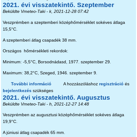
2021. évi visszatekintő. Szeptember
Beküldte
Vmeteo-Taki
- k, 2021-12-28 07:42
Veszprémben a szeptemberi középhőmérséklet sokéves átlaga
15,5°C.
A szeptemberi átlag csapadék 38 mm.
Országos hőmérsékleti rekordok:
Minimum: -5,5°C, Borsodnádasd, 1977. szeptember 29.
Maximum: 38,2°C, Szeged, 1946. szeptember 9.
További információ
2021. évi visszatekintő. Szeptember
A hozzászóláshoz
regisztráció
és
bejelentkezés
szükséges
tartalommal kapcsolatosan
2021. évi visszatekintő. Augusztus
Beküldte
Vmeteo-Taki
- h, 2021-12-27 14:48
Veszprémben az augusztusi középhőmérséklet sokéves átlaga
19,9°C.
A júniusi átlag csapadék 65 mm.