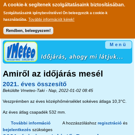
A cookie-k segítenek szolgáltatásaink biztosításában.
Szolgáltatásaink igénybevételével Ön beleegyezik a cookie-k
További információt kérek!
használatába.
Rendben, beleegyezem!
Ugrás a tartalomra
Menü
Amiről az időjárás mesél
2021. éves összesítő
Beküldte
Vmeteo-Taki
- Nap, 2022-01-02 08:45
Veszprémben az éves középhőmérséklet sokéves átlaga 10,3°C.
Az éves átlag csapadék 532 mm.
További információ
2021. éves összesítő tartalommal
A hozzászóláshoz
regisztráció
és
bejelentkezés
szükséges
kapcsolatosan