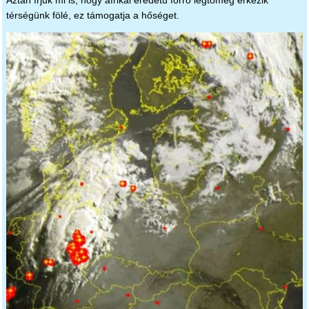
Aztán írjuk mi is, hogy afrikai eredetű forró légtömeg érkezik
térségünk fölé, ez támogatja a hőséget.