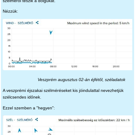
szélmérői teszik a dolgukat.
Nézzük:
Veszprém augusztus 02-án éjfétől, széladatok
A veszprémi éjszakai szélméréseket kis jóindulattal nevezhetjük
szélcsendes időnek.
Ezzel szemben a "hegyen":