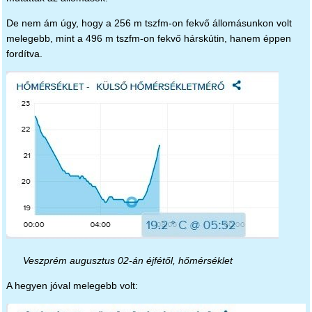
De nem ám úgy, hogy a 256 m tszfm-on fekvő állomásunkon volt
melegebb, mint a 496 m tszfm-on fekvő hárskútin, hanem éppen
fordítva.
Veszprém augusztus 02-án éjfétől, hőmérséklet
A hegyen jóval melegebb volt: