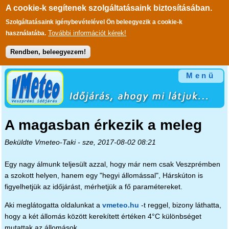
A cookie-k segítenek szolgáltatásaink biztosításában.
Szolgáltatásaink igénybevételével Ön beleegyezik a cookie-k
További információt kérek!
használatába.
Rendben, beleegyezem!
Ugrás a tartalomra
Menü
A magasban érkezik a meleg
Beküldte
Vmeteo-Taki
- sze, 2017-08-02 08:21
Egy nagy álmunk teljesült azzal, hogy már nem csak Veszprémben
a szokott helyen, hanem egy "hegyi állomással", Hárskúton is
figyelhetjük az időjárást, mérhetjük a fő paramétereket.
Aki meglátogatta oldalunkat a
vmeteo.hu
-t reggel, bizony láthatta,
hogy a két állomás között kerekített értéken 4°C különbséget
mutattak az állomások.