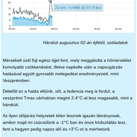
Hárskút augusztus 02-án éjfétől, széladatok
Mérsékelt szél fújt egész éjjel fent, mely meggátolta a hőmérséklet
komolyabb csökkenésést, illetve napkelte után a napsugárzás
hatásával együtt gyorsabb melegedést eredményezett, mint
Veszprémben.
Délelőtt ez a hatás eltűnik, sőt, a tedencia meg is fordul, a
veszprémi Tmax várhatóan megint 2-4°C-al lesz magasabb, mint a
hárskúti.
Az ilyen időjárási helyzetek télen lesznek igazán látványosak,
amikor majd mi csücsülünk a -1°C ban és ónos ködszitálás lesz,
fent a hegyen pedig napos idő és +3°C-ot is mérhetünk.