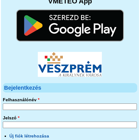
VMETEO App
Bejelentkezés
Felhasználónév
*
Jelszó
*
Új fiók létrehozása