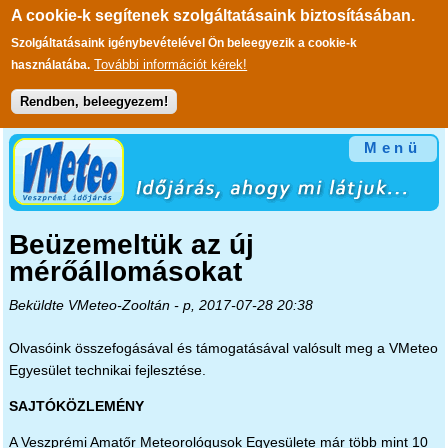
A cookie-k segítenek szolgáltatásaink biztosításában.
Szolgáltatásaink igénybevételével Ön beleegyezik a cookie-k
További információt kérek!
használatába.
Rendben, beleegyezem!
Ugrás a tartalomra
Menü
Beüzemeltük az új
mérőállomásokat
Beküldte
VMeteo-Zooltán
- p, 2017-07-28 20:38
Olvasóink összefogásával és támogatásával valósult meg a VMeteo
Egyesület technikai fejlesztése.
SAJTÓKÖZLEMÉNY
A Veszprémi Amatőr Meteorológusok Egyesülete már több mint 10