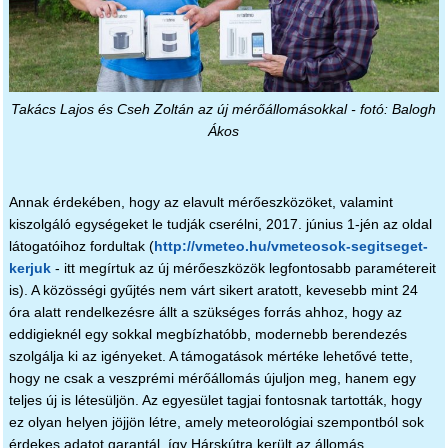
Takács Lajos és Cseh Zoltán az új mérőállomásokkal - fotó: Balogh
Ákos
Annak érdekében, hogy az elavult mérőeszközöket, valamint
kiszolgáló egységeket le tudják cserélni, 2017. június 1-jén az oldal
látogatóihoz fordultak (
http://vmeteo.hu/vmeteosok-segitseget-
kerjuk
- itt megírtuk az új mérőeszközök legfontosabb paramétereit
is). A közösségi gyűjtés nem várt sikert aratott, kevesebb mint 24
óra alatt rendelkezésre állt a szükséges forrás ahhoz, hogy az
eddigieknél egy sokkal megbízhatóbb, modernebb berendezés
szolgálja ki az igényeket. A támogatások mértéke lehetővé tette,
hogy ne csak a veszprémi mérőállomás újuljon meg, hanem egy
teljes új is létesüljön. Az egyesület tagjai fontosnak tartották, hogy
ez olyan helyen jöjjön létre, amely meteorológiai szempontból sok
érdekes adatot garantál, így Hárskútra került az állomás.