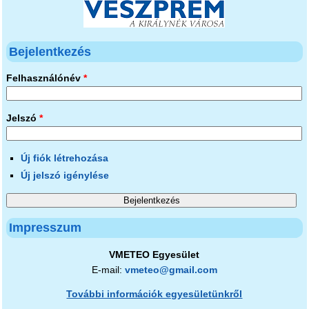
Bejelentkezés
Felhasználónév
*
Jelszó
*
Új fiók létrehozása
Új jelszó igénylése
Impresszum
VMETEO Egyesület
E-mail:
vmeteo@gmail.com
További információk egyesületünkről