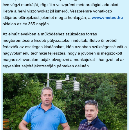
éve végzi munkáját, rögzíti a veszprémi meteorológiai adatokat,
illetve a helyi viszonyokat jól ismerő, Veszprémre vonatkozó
időjárás-előrejelzést jelentet meg a honlapján, a
www.vmeteo.hu
oldalon az év 365 napján.
Az elmúlt években a működéshez szükséges forrás
megteremtésére kisebb pályázatokon indultak, illetve önerőből
fedezték az esetleges kiadásokat, idén azonban szükségessé vált a
nagyvolumenű technikai fejlesztés, hogy a jövőben is megszokott
magas színvonalon tudják elvégezni a munkájukat - hangzott el az
egyesület sajtótájékoztatóján pénteken délután.