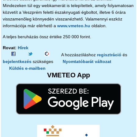
Mindezeken túl egy webkamerát is telepítettek, amely folyamatosan
közvetít a Veszprém feletti északnyugati égboltot, illetve 6 órára
visszamenőleg könnyedén visszanézhető. Valamennyi eszköz
információja már elérhető a
www.vmeteo.hu
oldalon.
A teljes beruházás össz értéke 250 000 forint.
Rovat:
Hírek
A hozzászóláshoz
regisztráció
és
bejelentkezés
szükséges
Nyomtatóbarát változat
Küldés e-mailben
VMETEO App