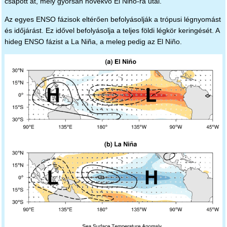
csapott át, mely gyorsan növekvő El Niño-ra utal.
Az egyes ENSO fázisok eltérően befolyásolják a trópusi légnyomást
és időjárást. Ez idővel befolyásolja a teljes földi légkör keringését. A
hideg ENSO fázist a La Niña, a meleg pedig az El Niño.