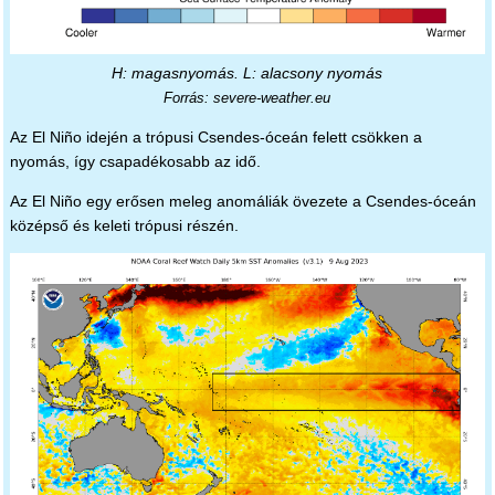
H: magasnyomás. L: alacsony nyomás
Forrás: severe-weather.eu
Az El Niño idején a trópusi Csendes-óceán felett csökken a
nyomás, így csapadékosabb az idő.
Az El Niño egy erősen meleg anomáliák övezete a Csendes-óceán
középső és keleti trópusi részén.