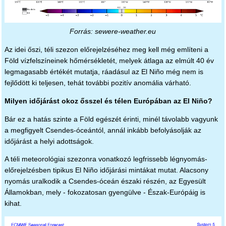
Forrás: sewere-weather.eu
Az idei őszi, téli szezon előrejelzéséhez meg kell még említeni a
Föld vízfelszíneinek hőmérsékletét, melyek átlaga az elmúlt 40 év
legmagasabb értékét mutatja, ráadásul az El Niño még nem is
fejlődött ki teljesen, tehát további pozitív anomália várható.
Milyen időjárást okoz ősszel és télen Európában az El Niño?
Bár ez a hatás szinte a Föld egészét érinti, minél távolabb vagyunk
a megfigyelt Csendes-óceántól, annál inkább befolyásolják az
időjárást a helyi adottságok.
A téli meteorológiai szezonra vonatkozó legfrissebb légnyomás-
előrejelzésben tipikus El Niño időjárási mintákat mutat. Alacsony
nyomás uralkodik a Csendes-óceán északi részén, az Egyesült
Államokban, mely - fokozatosan gyengülve - Észak-Európáig is
kihat.