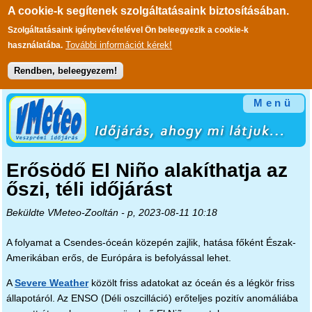
A cookie-k segítenek szolgáltatásaink biztosításában.
Szolgáltatásaink igénybevételével Ön beleegyezik a cookie-k
További információt kérek!
használatába.
Rendben, beleegyezem!
Ugrás a tartalomra
Menü
Erősödő El Niño alakíthatja az
őszi, téli időjárást
Beküldte
VMeteo-Zooltán
- p, 2023-08-11 10:18
A folyamat a Csendes-óceán közepén zajlik, hatása főként Észak-
Amerikában erős, de Európára is befolyással lehet.
A
Severe Weather
közölt friss adatokat az óceán és a légkör friss
állapotáról. Az ENSO (Déli oszcilláció) erőteljes pozitív anomáliába