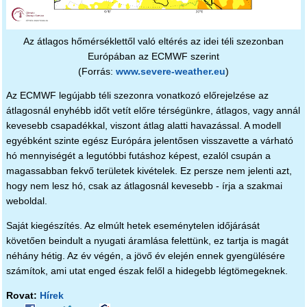
Az átlagos hőmérséklettől való eltérés az idei téli szezonban
Európában az ECMWF szerint
(Forrás:
www.severe-weather.e
u
)
Az ECMWF legújabb téli szezonra vonatkozó előrejelzése az
átlagosnál enyhébb időt vetít előre térségünkre, átlagos, vagy annál
kevesebb csapadékkal, viszont átlag alatti havazással. A modell
egyébként szinte egész Európára jelentősen visszavette a várható
hó mennyiségét a legutóbbi futáshoz képest, ezalól csupán a
magassabban fekvő területek kivételek. Ez persze nem jelenti azt,
hogy nem lesz hó, csak az átlagosnál kevesebb - írja a szakmai
weboldal.
Saját kiegészítés. Az elmúlt hetek eseménytelen időjárását
követően beindult a nyugati áramlása felettünk, ez tartja is magát
néhány hétig. Az év végén, a jövő év elején ennek gyengülésére
számítok, ami utat enged észak felől a hidegebb légtömegeknek.
Rovat:
Hírek