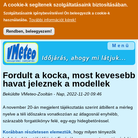
A cookie-k segítenek szolgáltatásaink biztosításában.
Szolgáltatásaink igénybevételével Ön beleegyezik a cookie-k
További információt kérek!
használatába.
Rendben, beleegyezem!
Ugrás a tartalomra
Menü
Fordult a kocka, most kevesebb
havat jeleznek a modellek
Beküldte
VMeteo-Zooltán
- Nap, 2022-11-20 09:46
A november 20-án megjelent tájékoztatás szerint átbillent a mérleg
nyelve a téli időszakra vonatkozóan az átlagosnál enyhébb,
szárazabb forgatókönyv felé, egy-egy hidegbetöréssel.
Korábban részletesen elemeztük
, hogy milyen tényezők