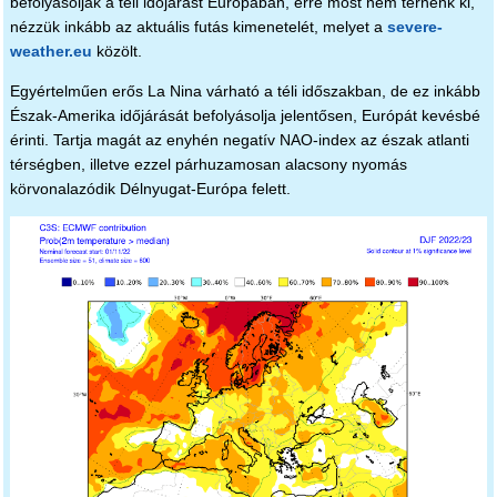
befolyásolják a téli időjárást Európában, erre most nem térnénk ki,
nézzük inkább az aktuális futás kimenetelét, melyet a
severe-
weather.eu
közölt.
Egyértelműen erős La Nina várható a téli időszakban, de ez inkább
Észak-Amerika időjárását befolyásolja jelentősen, Európát kevésbé
érinti. Tartja magát az enyhén negatív NAO-index az észak atlanti
térségben, illetve ezzel párhuzamosan alacsony nyomás
körvonalazódik Délnyugat-Európa felett.