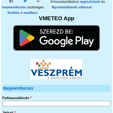
A hozzászóláshoz
regisztráció
és
bejelentkezés
szükséges
Nyomtatóbarát változat
Küldés e-mailben
VMETEO App
Bejelentkezés
Felhasználónév
*
Jelszó
*