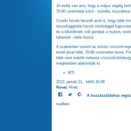
Jó esély van arra, hogy a május végéig tart
70-90 centiméter közé - mondta, hozzátéve,
Csonki István beszélt arról is, hogy több m
összefüggésbe hozott minőséggel kapcsolat
és a kikötőknek volt gondjuk a nyáron, ezek
tartaniuk - tette hozzá.
A szakember szerint az évközi vízszint-ing
ennél jóval több, 70-80 centiméter lenne. 
több mint másfél méteres vízszintkülönbség
megfelelően alakították ki.
MTI
2013. január 21., hétfő 16:08
Rovat:
Hírek
A hozzászóláshoz
regis
mailben