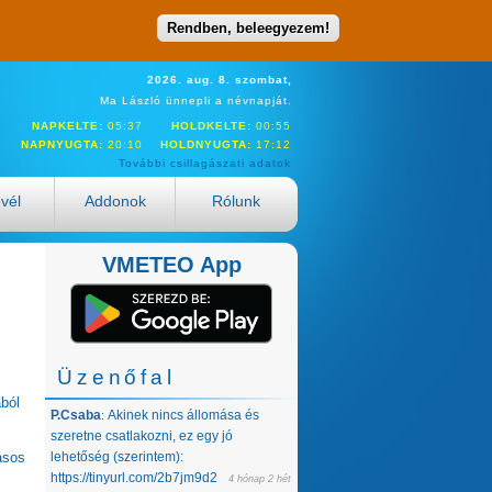
Rendben, beleegyezem!
2026. aug. 8. szombat,
Ma László ünnepli a névnapját.
NAPKELTE:
05:37
HOLDKELTE:
00:55
NAPNYUGTA:
20:10
HOLDNYUGTA:
17:12
További csillagászati adatok
evél
Addonok
Rólunk
VMETEO App
Üzenőfal
ából
P.Csaba
Akinek nincs állomása és
:
szeretne csatlakozni, ez egy jó
lehetőség (szerintem):
ásos
https://tinyurl.com/2b7jm9d2
4 hónap 2 hét