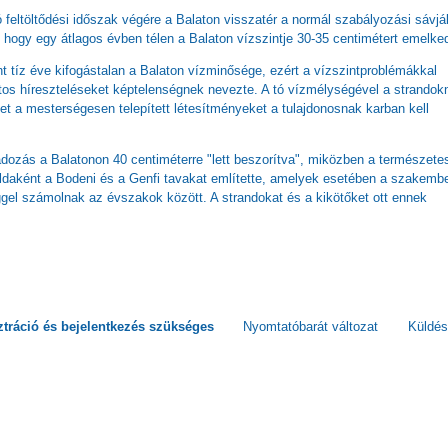
ó feltöltődési időszak végére a Balaton visszatér a normál szabályozási sávjá
 hogy egy átlagos évben télen a Balaton vízszintje 30-35 centimétert emelked
int tíz éve kifogástalan a Balaton vízminősége, ezért a vízszintproblémákkal
os híreszteléseket képtelenségnek nevezte. A tó vízmélységével a strandok
et a mesterségesen telepített létesítményeket a tulajdonosnak karban kell
adozás a Balatonon 40 centiméterre "lett beszorítva", miközben a természete
Példaként a Bodeni és a Genfi tavakat említette, amelyek esetében a szakemb
gel számolnak az évszakok között. A strandokat és a kikötőket ott ennek
ztráció
és
bejelentkezés
szükséges
Nyomtatóbarát változat
Küldés