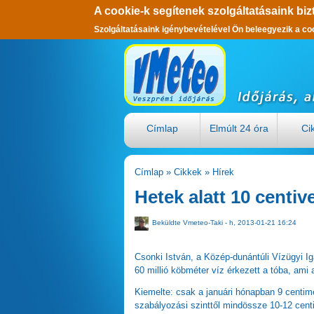
A cookie-k segítenek szolgáltatásaink biz
Szolgáltatásaink igénybevételével Ön beleegyezik a co
Ugrás a tartalomra
Címlap
Elmúlt 24 óra
Ci
Címlap
»
Cikkek
»
Hírek
Jelenlegi hely
Hetek alatt 10 centive
Beküldte
Vmeteo-Taki
- h, 2013-01-21 16:24
Csonki István, a Közép-dunántúli Vízügyi Ig
60 millió köbméter víz érkezett a tóba, ami
Kiemelte: csak a januári hónapban 9 centimét
szabályozási szinttől mindössze 10-12 centi