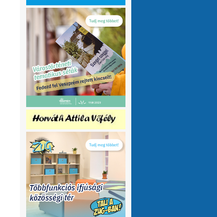
olvasnám.Üdv
10 hónap 1 hét
VMeteo-Zooltán
Remek asszisztens
:
Köszi az infót. Lehet mit böngészni.
1 év 2 hónap
P.Csaba
Űjra elérhetőek a honlapomon
:
a klíma adatok (2007-től, havi
részletességgel, napi bontásban):
https://tinyurl.com/24vslpzg
A ChatGPT 3
perc alatt megtalálta a hibát a PHP-ben,
ami nekem hónapok óta nem sikerült...
1 év 2 hónap
VMeteo-Zooltán
Nézd már, van itt egy
:
üzenőfal
1 év 2 hónap
P.Csaba
:
1 év 4 hónap
VMeteo-Zooltán
Hopp, meggyógyult
:
1 év 4 hónap
VMeteo-Zooltán
Kivételesen nem
:
Valami frissítés rosszul sikerült :/
1 év 4
hónap