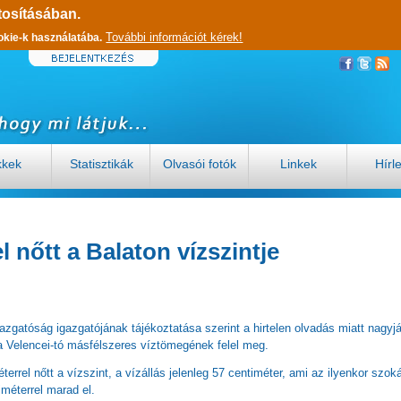
tosításában.
További információt kérek!
okie-k használatába.
kkek
Statisztikák
Olvasói fotók
Linkek
Hírl
l nőtt a Balaton vízszintje
azgatóság igazgatójának tájékoztatása szerint a hirtelen olvadás miatt nagyj
 a Velencei-tó másfélszeres víztömegének felel meg.
errel nőtt a vízszint, a vízállás jelenleg 57 centiméter, ami az ilyenkor szok
méterrel marad el.