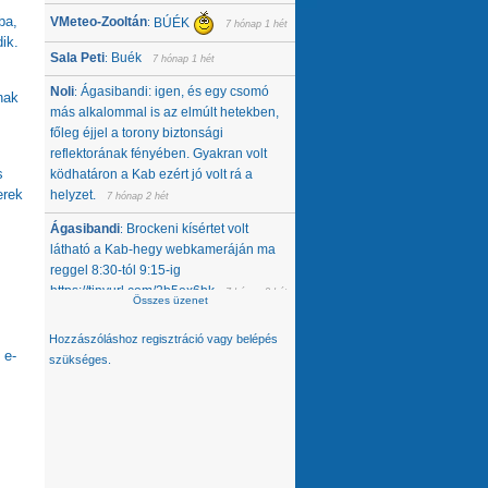
ba,
VMeteo-Zooltán
BÚÉK
:
7 hónap 1 hét
ik.
Sala Peti
Buék
:
7 hónap 1 hét
Noli
Ágasibandi: igen, és egy csomó
:
nak
más alkalommal is az elmúlt hetekben,
főleg éjjel a torony biztonsági
reflektorának fényében. Gyakran volt
s
ködhatáron a Kab ezért jó volt rá a
erek
helyzet.
7 hónap 2 hét
Ágasibandi
Brockeni kísértet volt
:
látható a Kab-hegy webkameráján ma
reggel 8:30-tól 9:15-ig
https://tinyurl.com/2b5ex6bk
7 hónap 2 hét
Összes üzenet
Noli
Nemcsak tőlünk tűnt el, úgy látom,
:
Hozzászóláshoz
regisztráció
vagy
belépés
hanem egész közép-kelet európai
 e-
szükséges.
térségből. Az Alpokban alig van hó -
ahol látok, ott is ágyúzott van, valamelyik
nap néztem a síterepeket, +3 feletti T
volt éjjel... A Kárpátokban se jobb a
helyzet. A Magas-Tátrában is csak
ágyúzott havat látok. Konkrétan