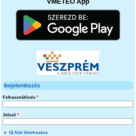
VMETEO App
Bejelentkezés
Felhasználónév
*
Jelszó
*
Új fiók létrehozása