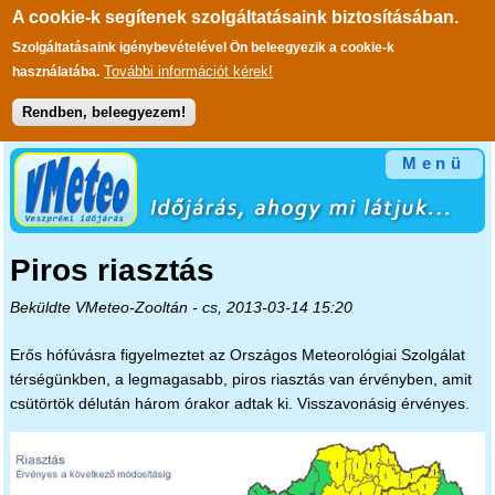
A cookie-k segítenek szolgáltatásaink biztosításában.
Szolgáltatásaink igénybevételével Ön beleegyezik a cookie-k
További információt kérek!
használatába.
Rendben, beleegyezem!
Ugrás a tartalomra
Menü
Piros riasztás
Beküldte
VMeteo-Zooltán
- cs, 2013-03-14 15:20
Erős hófúvásra figyelmeztet az Országos Meteorológiai Szolgálat
térségünkben, a legmagasabb, piros riasztás van érvényben, amit
csütörtök délután három órakor adtak ki. Visszavonásig érvényes.