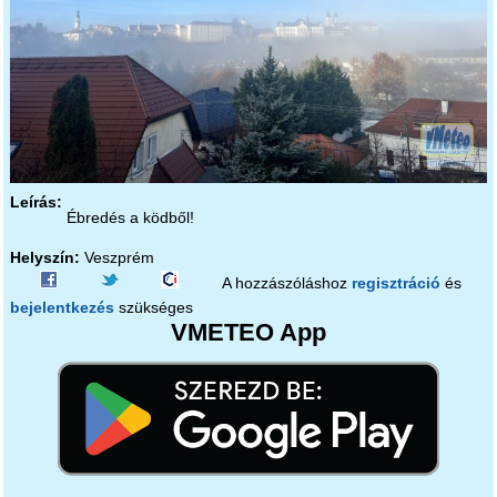
Leírás:
Ébredés a ködből!
Helyszín:
Veszprém
A hozzászóláshoz
regisztráció
és
bejelentkezés
szükséges
VMETEO App