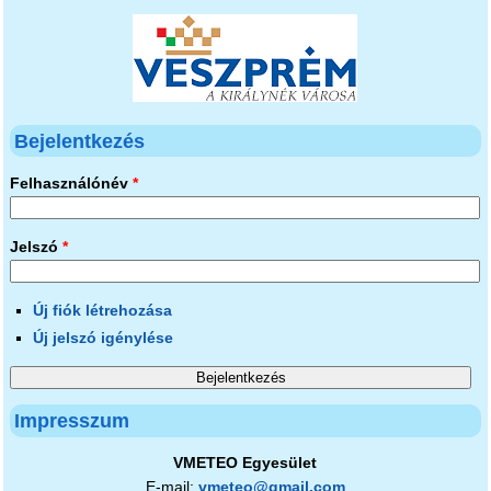
Bejelentkezés
Felhasználónév
*
Jelszó
*
Új fiók létrehozása
Új jelszó igénylése
Impresszum
VMETEO Egyesület
E-mail:
vmeteo@gmail.com