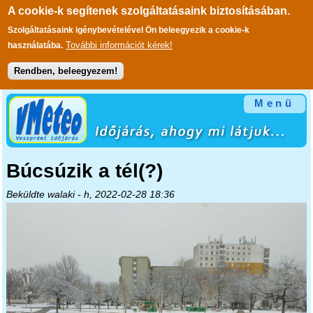
A cookie-k segítenek szolgáltatásaink biztosításában.
Szolgáltatásaink igénybevételével Ön beleegyezik a cookie-k
További információt kérek!
használatába.
Rendben, beleegyezem!
Ugrás a tartalomra
Menü
Búcsúzik a tél(?)
Beküldte
walaki
- h, 2022-02-28 18:36