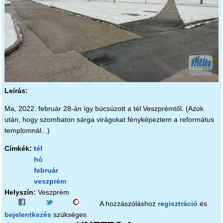
Leírás:
Ma, 2022. február 28-án így búcsúzott a tél Veszprémtől. (Azok
után, hogy szombaton sárga virágokat fényképeztem a református
templomnál...)
Címkék:
tél
hó
február
veszprém
Helyszín:
Veszprém
A hozzászóláshoz
regisztráció
és
bejelentkezés
szükséges