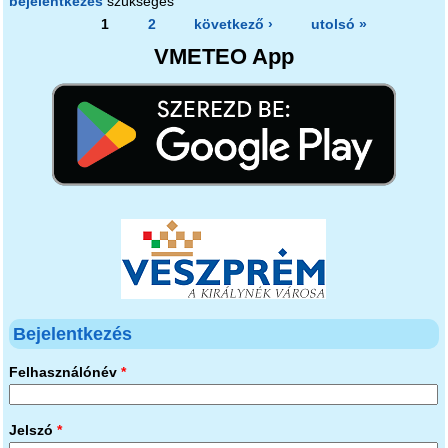
bejelentkezés
szükséges
Oldalak
1
2
következő ›
utolsó »
VMETEO App
Bejelentkezés
Felhasználónév
*
Jelszó
*