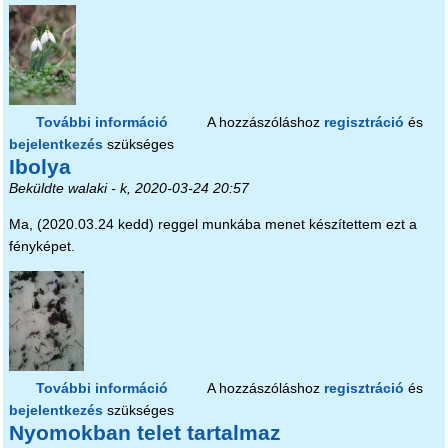
További információ
Kinyílott tartalommal kapcsolatosan
A hozzászóláshoz
regisztráció
és
bejelentkezés
szükséges
Ibolya
Beküldte
walaki
- k, 2020-03-24 20:57
Ma, (2020.03.24 kedd) reggel munkába menet készítettem ezt a
fényképet.
További információ
Ibolya tartalommal kapcsolatosan
A hozzászóláshoz
regisztráció
és
bejelentkezés
szükséges
Nyomokban telet tartalmaz