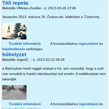
Téli repeta
Beküldte
VMeteo-Zooltán
- k, 2013-03-26 13:46
Veszprém 2013. március 26. Óváros tér, háttérben a Tűztorony.
További információ
Téli repeta tartalommal kapcsolatosan
A hozzászóláshoz
regisztráció
és
bejelentkezés
szükséges
hóhelyzet
Beküldte
söge42_
- k, 2013-02-12 09:29
a Bakonyban kedd reggel szakad a hó, ami rosszabb, hogy a szél
már ennyiből is frankó úttorlaszokat tud emelni. A mellékutakat nem
takarítják.
További információ
hóhelyzet tartalommal kapcsolatosan
A hozzászóláshoz
regisztráció
és