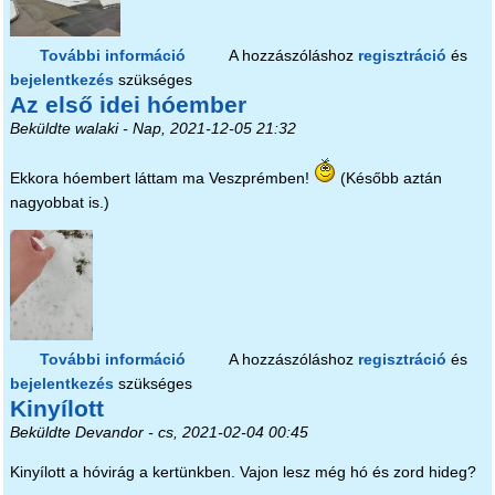
További információ
Búcsúzik a tél(?) tartalommal
A hozzászóláshoz
regisztráció
és
bejelentkezés
szükséges
kapcsolatosan
Az első idei hóember
Beküldte
walaki
- Nap, 2021-12-05 21:32
Ekkora hóembert láttam ma Veszprémben!
(Később aztán
nagyobbat is.)
További információ
Az első idei hóember tartalommal
A hozzászóláshoz
regisztráció
és
bejelentkezés
szükséges
kapcsolatosan
Kinyílott
Beküldte
Devandor
- cs, 2021-02-04 00:45
Kinyílott a hóvirág a kertünkben. Vajon lesz még hó és zord hideg?