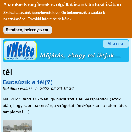
A cookie-k segítenek szolgáltatásaink biztosításában.
Szolgáltatásaink igénybevételével Ön beleegyezik a cookie-k
További információt kérek!
használatába.
Rendben, beleegyezem!
Ugrás a tartalomra
Menü
tél
Búcsúzik a tél(?)
Beküldte
walaki
- h, 2022-02-28 18:36
Ma, 2022. február 28-án így búcsúzott a tél Veszprémtől. (Azok
után, hogy szombaton sárga virágokat fényképeztem a református
templomnál...)