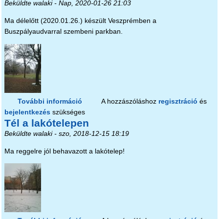
Beküldte
walaki
- Nap, 2020-01-26 21:03
Ma délelőtt (2020.01.26.) készült Veszprémben a
Buszpályaudvarral szembeni parkban.
További információ
Nyomokban telet tartalmaz tartalommal
A hozzászóláshoz
regisztráció
és
bejelentkezés
szükséges
kapcsolatosan
Tél a lakótelepen
Beküldte
walaki
- szo, 2018-12-15 18:19
Ma reggelre jól behavazott a lakótelep!