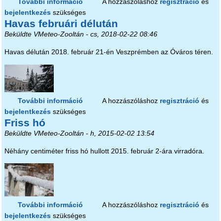
További információ
Tél a lakótelepen tartalommal
A hozzászóláshoz
regisztráció
és
bejelentkezés
szükséges
kapcsolatosan
Havas februári délután
Beküldte
VMeteo-Zooltán
- cs, 2018-02-22 08:46
Havas délután 2018. február 21-én Veszprémben az Óváros téren.
További információ
Havas februári délután tartalommal
A hozzászóláshoz
regisztráció
és
bejelentkezés
szükséges
kapcsolatosan
Friss hó
Beküldte
VMeteo-Zooltán
- h, 2015-02-02 13:54
Néhány centiméter friss hó hullott 2015. február 2-ára virradóra.
További információ
Friss hó tartalommal kapcsolatosan
A hozzászóláshoz
regisztráció
és
bejelentkezés
szükséges