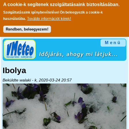
A cookie-k segítenek szolgáltatásaink biztosításában.
Szolgáltatásaink igénybevételével Ön beleegyezik a cookie-k
További információt kérek!
használatába.
Rendben, beleegyezem!
Ugrás a tartalomra
Menü
Ibolya
Beküldte
walaki
- k, 2020-03-24 20:57