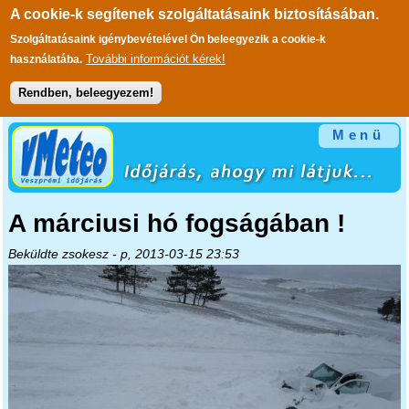
A cookie-k segítenek szolgáltatásaink biztosításában.
Szolgáltatásaink igénybevételével Ön beleegyezik a cookie-k
További információt kérek!
használatába.
Rendben, beleegyezem!
Ugrás a tartalomra
Menü
A márciusi hó fogságában !
Beküldte
zsokesz
- p, 2013-03-15 23:53