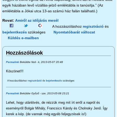
egyik házában levő vízállás-jelző emléktábla is tanúsítja.” (Az
emléktábla a Jókai utca 13-as számú ház falán található.)
Rovat:
Amiről az időjárás mesél
A hozzászóláshoz
regisztráció
és
bejelentkezés
szükséges
Nyomtatóbarát változat
Küldés e-mailben
Hozzászólások
Permalink
Beküldte
Noli
- k, 2013-05-07 20:48
Köszönet!!!
A hozzászóláshoz
regisztráció
és
bejelentkezés
szükséges
Permalink
Beküldte
Győző
- sze, 2013-05-08 23:21
Lehet, hogy utánlövés, de nézzük meg mit írt erről a napról és
eseményről Bolgár Mihály, Francsics Károly és Cholnoky Jenő. Így
kerek a kép. (de vannak még egyéb feljegyzések is!)