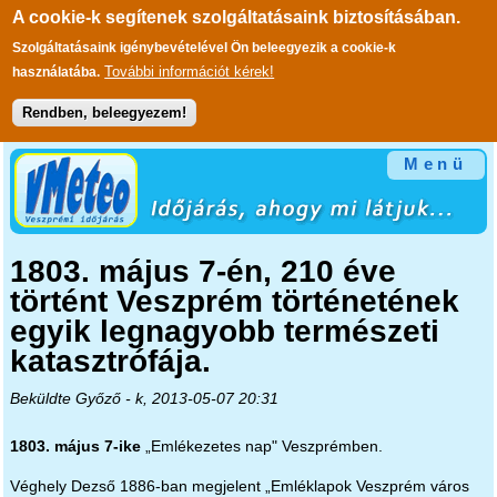
A cookie-k segítenek szolgáltatásaink biztosításában.
Szolgáltatásaink igénybevételével Ön beleegyezik a cookie-k
További információt kérek!
használatába.
Rendben, beleegyezem!
Ugrás a tartalomra
Menü
1803. május 7-én, 210 éve
történt Veszprém történetének
egyik legnagyobb természeti
katasztrófája.
Beküldte
Győző
- k, 2013-05-07 20:31
1803. május 7-ike
„Emlékezetes nap" Veszprémben.
Véghely Dezső 1886-ban megjelent „Emléklapok Veszprém város