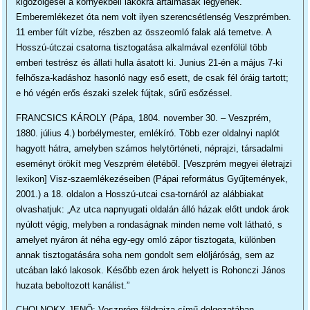
kigőzölgései a környékbeli lakókra ártalmasak legyenek.
Emberemlékezet óta nem volt ilyen szerencsétlenség Veszprémben.
11 ember fúlt vízbe, részben az összeomló falak alá temetve. A
Hosszú-útczai csatorna tisztogatása alkalmával ezenfölül több
emberi testrész és állati hulla ásatott ki. Junius 21-én a május 7-ki
felhősza-kadáshoz hasonló nagy eső esett, de csak fél óráig tartott;
e hó végén erős északi szelek fújtak, sűrű esőzéssel.
FRANCSICS KÁROLY (Pápa, 1804. november 30. – Veszprém,
1880. július 4.) borbélymester, emlékíró. Több ezer oldalnyi naplót
hagyott hátra, amelyben számos helytörténeti, néprajzi, társadalmi
eseményt örökít meg Veszprém életéből. [Veszprém megyei életrajzi
lexikon] Visz-szaemlékezéseiben (Pápai református Gyűjtemények,
2001.) a 18. oldalon a Hosszú-utcai csa-tornáról az alábbiakat
olvashatjuk: „Az utca napnyugati oldalán álló házak előtt undok árok
nyúlott végig, melyben a rondaságnak minden neme volt látható, s
amelyet nyáron át néha egy-egy omló zápor tisztogata, különben
annak tisztogatására soha nem gondolt sem elöljáróság, sem az
utcában lakó lakosok. Később ezen árok helyett is Rohonczi János
huzata beboltozott kanálist.”
CHOLNOKY JENŐ: Veszprém földrajza című dolgozatában