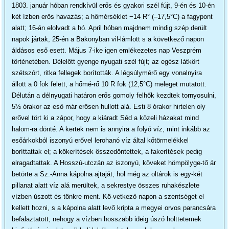
1803. január hóban rendkívül erős és gyakori szél fújt, 9-én és 10-én
két ízben erős havazás; a hőmérséklet −14 R° (–17,5°C) a fagypont
alatt; 16-án elolvadt a hó. April hóban majdnem mindig szép derült
napok jártak, 25-én a Bakonyban vil-lámlott s a következő napon
áldásos eső esett. Május 7-ike igen emlékezetes nap Veszprém
történetében. Délelőtt gyenge nyugati szél fújt; az egész látkört
szétszórt, ritka fellegek borították. A légsúlymérő egy vonalnyira
állott a 0 fok felett, a hőmé-rő 10 R fok (12,5°C) meleget mutatott.
Délután a délnyugati határon erős gomoly felhők kezdtek tornyosulni,
5½ órakor az eső már erősen hullott alá. Esti 8 órakor hirtelen oly
erővel tört ki a zápor, hogy a kiáradt Séd a közeli házakat mind
halom-ra dönté. A kertek nem is annyira a folyó víz, mint inkább az
esőárkokból iszonyú erővel lerohanó víz által kőtörmelékkel
boríttattak el; a kőkerítések összedöntettek, a fakerítések pedig
elragadtattak. A Hosszú-utczán az iszonyú, köveket hömpölyge-tő ár
betörte a Sz.-Anna kápolna ajtaját, hol még az oltárok is egy-két
pillanat alatt víz alá merültek, a sekrestye összes ruhakészlete
vízben úszott és tönkre ment. Kö-vetkező napon a szentséget el
kellett hozni, s a kápolna alatt levő kripta a megyei orvos parancsára
befalaztatott, nehogy a vízben hosszabb ideig úszó holttetemek