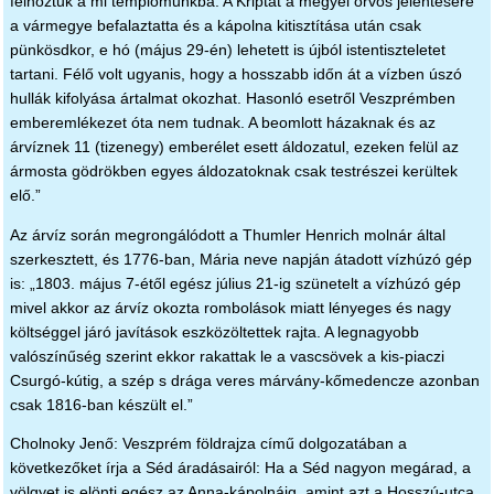
felhoztuk a mi templomunkba. A Kriptát a megyei orvos jelentésére
a vármegye befalaztatta és a kápolna kitisztítása után csak
pünkösdkor, e hó (május 29-én) lehetett is újból istentiszteletet
tartani. Félő volt ugyanis, hogy a hosszabb időn át a vízben úszó
hullák kifolyása ártalmat okozhat. Hasonló esetről Veszprémben
emberemlékezet óta nem tudnak. A beomlott házaknak és az
árvíznek 11 (tizenegy) emberélet esett áldozatul, ezeken felül az
ármosta gödrökben egyes áldozatoknak csak testrészei kerültek
elő.”
Az árvíz során megrongálódott a Thumler Henrich molnár által
szerkesztett, és 1776-ban, Mária neve napján átadott vízhúzó gép
is: „1803. május 7-étől egész július 21-ig szünetelt a vízhúzó gép
mivel akkor az árvíz okozta rombolások miatt lényeges és nagy
költséggel járó javítások eszközöltettek rajta. A legnagyobb
valószínűség szerint ekkor rakattak le a vascsövek a kis-piaczi
Csurgó-kútig, a szép s drága veres márvány-kőmedencze azonban
csak 1816-ban készült el.”
Cholnoky Jenő: Veszprém földrajza című dolgozatában a
következőket írja a Séd áradásairól: Ha a Séd nagyon megárad, a
völgyet is elönti egész az Anna-kápolnáig, amint azt a Hosszú-utca