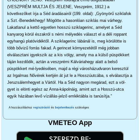
(VESZPRÉM MULTJA ÉS JELENE, Veszprém, 1912.) a
következőket írja a Séd áradásairól (199. oldal): „Gyönyörű sziklafok
a Szt.-Benedekhegy! Mögötte a hasonlóan sziklás mai várhegy.
Lakatlanul a kettő egyetlen hosszú sziklagerinc, amelyet a Séd
kanyarog körül északról s némi mélyedés választ el a déli roppant
egyhangú platóvidéktől. A sziklagerinc lábánál is, meg körülötte is
több bővizű forrás fakad. A gerincet környezetétől még jobban
elválasztani igyekszik az a kis völgy, amely ma a külső püspökkert
táján kezdődik, aztán a veszprémi Kálváriahegy alatt a belső
püspökkert mé-lyedésében, majd a régi városházudvaron keresztül
az Irgalmas Nővérek kertjén át jut le a Hosszúutcába, s elválasztja a
Jeruzsálemhegyet a Vártól. Ha a Séd nagyon megárad, ezt a völ-
gyet is elönti egész az Anna-kápolnáig, amint azt a Hosszú-utca
egyik házában levő vízállás-jelző emléktábla is tanúsítja.”
A hozzászóláshoz
regisztráció
és
bejelentkezés
szükséges
VMETEO App