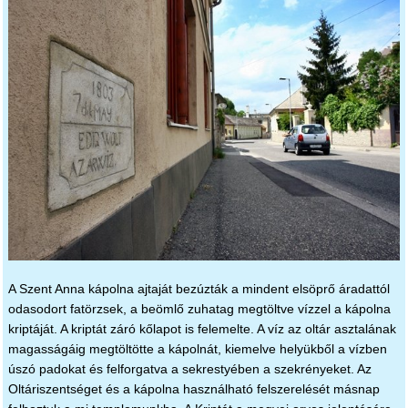
A Szent Anna kápolna ajtaját bezúzták a mindent elsöprő áradattól
odasodort fatörzsek, a beömlő zuhatag megtöltve vízzel a kápolna
kriptáját. A kriptát záró kőlapot is felemelte. A víz az oltár asztalának
magasságáig megtöltötte a kápolnát, kiemelve helyükből a vízben
úszó padokat és felforgatva a sekrestyében a szekrényeket. Az
Oltáriszentséget és a kápolna használható felszerelését másnap