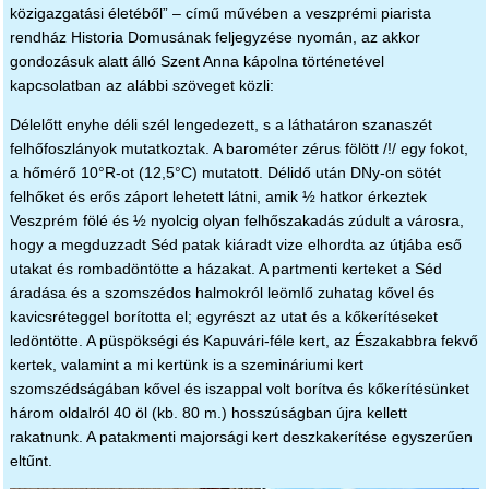
közigazgatási életéből” – című művében a veszprémi piarista
rendház Historia Domusának feljegyzése nyomán, az akkor
gondozásuk alatt álló Szent Anna kápolna történetével
kapcsolatban az alábbi szöveget közli:
Délelőtt enyhe déli szél lengedezett, s a láthatáron szanaszét
felhőfoszlányok mutatkoztak. A barométer zérus fölött /!/ egy fokot,
a hőmérő 10°R-ot (12,5°C) mutatott. Délidő után DNy-on sötét
felhőket és erős záport lehetett látni, amik ½ hatkor érkeztek
Veszprém fölé és ½ nyolcig olyan felhőszakadás zúdult a városra,
hogy a megduzzadt Séd patak kiáradt vize elhordta az útjába eső
utakat és rombadöntötte a házakat. A partmenti kerteket a Séd
áradása és a szomszédos halmokról leömlő zuhatag kővel és
kavicsréteggel borította el; egyrészt az utat és a kőkerítéseket
ledöntötte. A püspökségi és Kapuvári-féle kert, az Északabbra fekvő
kertek, valamint a mi kertünk is a szemináriumi kert
szomszédságában kővel és iszappal volt borítva és kőkerítésünket
három oldalról 40 öl (kb. 80 m.) hosszúságban újra kellett
rakatnunk. A patakmenti majorsági kert deszkakerítése egyszerűen
eltűnt.