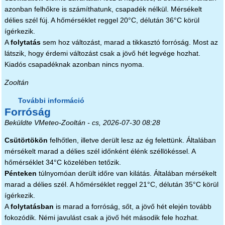
azonban felhőkre is számíthatunk, csapadék nélkül. Mérsékelt
délies szél fúj. A hőmérséklet reggel 20°C, délután 36°C körül
ígérkezik.
A
folytatás
sem hoz változást, marad a tikkasztó forróság. Most az
látszik, hogy érdemi változást csak a jövő hét legvége hozhat.
Kiadós csapadéknak azonban nincs nyoma.
Zooltán
További információ
Egyre elviselhetetlenebb tartalommal
Forróság
kapcsolatosan
Beküldte
VMeteo-Zooltán
- cs, 2026-07-30 08:28
Csütörtökön
felhőtlen, illetve derült lesz az ég felettünk. Általában
mérsékelt marad a délies szél időnként élénk széllökéssel. A
hőmérséklet 34°C közelében tetőzik.
Pénteken
túlnyomóan derült időre van kilátás. Általában mérsékelt
marad a délies szél. A hőmérséklet reggel 21°C, délután 35°C körül
ígérkezik.
A
folytatásban
is marad a forróság, sőt, a jövő hét elején tovább
fokozódik. Némi javulást csak a jövő hét második fele hozhat.