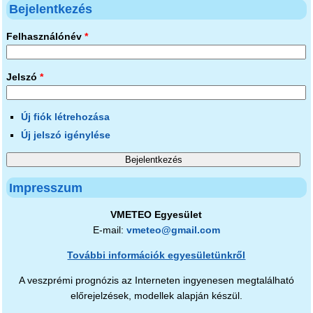
Bejelentkezés
Felhasználónév
*
Jelszó
*
Új fiók létrehozása
Új jelszó igénylése
Impresszum
VMETEO Egyesület
E-mail:
vmeteo@gmail.com
További információk egyesületünkről
A veszprémi prognózis az Interneten ingyenesen megtalálható
előrejelzések, modellek alapján készül.