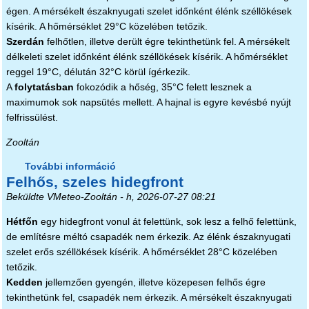
égen. A mérsékelt északnyugati szelet időnként élénk széllökések
kísérik. A hőmérséklet 29°C közelében tetőzik.
Szerdán
felhőtlen, illetve derült égre tekinthetünk fel. A mérsékelt
délkeleti szelet időnként élénk széllökések kísérik. A hőmérséklet
reggel 19°C, délután 32°C körül ígérkezik.
A
folytatásban
fokozódik a hőség, 35°C felett lesznek a
maximumok sok napsütés mellett. A hajnal is egyre kevésbé nyújt
felfrissülést.
Zooltán
További információ
Ma még elviselhető meleg tartalommal
Felhős, szeles hidegfront
kapcsolatosan
Beküldte
VMeteo-Zooltán
- h, 2026-07-27 08:21
Hétfőn
egy hidegfront vonul át felettünk, sok lesz a felhő felettünk,
de említésre méltó csapadék nem érkezik. Az élénk északnyugati
szelet erős széllökések kísérik. A hőmérséklet 28°C közelében
tetőzik.
Kedden
jellemzően gyengén, illetve közepesen felhős égre
tekinthetünk fel, csapadék nem érkezik. A mérsékelt északnyugati