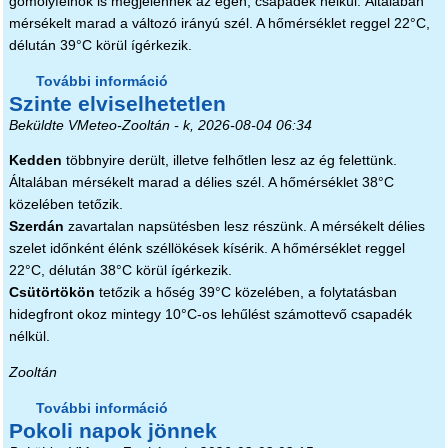
gomolyfelhők is megjelennek az égen, csapadék nélkül. Általában
mérsékelt marad a változó irányú szél. A hőmérséklet reggel 22°C,
délután 39°C körül ígérkezik.
További információ
Még két nap tartalommal
Szinte elviselhetetlen
kapcsolatosan
Beküldte
VMeteo-Zooltán
- k, 2026-08-04 06:34
Kedden
többnyire derült, illetve felhőtlen lesz az ég felettünk.
Általában mérsékelt marad a délies szél. A hőmérséklet 38°C
közelében tetőzik.
Szerdán
zavartalan napsütésben lesz részünk. A mérsékelt délies
szelet időnként élénk széllökések kísérik. A hőmérséklet reggel
22°C, délután 38°C körül ígérkezik.
Csütörtökön
tetőzik a hőség 39°C közelében, a folytatásban
hidegfront okoz mintegy 10°C-os lehűlést számottevő csapadék
nélkül.
Zooltán
További információ
Szinte elviselhetetlen tartalommal
Pokoli napok jönnek
kapcsolatosan