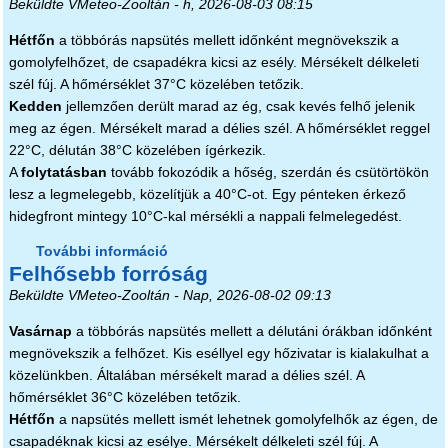
Beküldte
VMeteo-Zooltán
- h, 2026-08-03 08:15
Hétfőn
a többórás napsütés mellett időnként megnövekszik a
gomolyfelhőzet, de csapadékra kicsi az esély. Mérsékelt délkeleti
szél fúj. A hőmérséklet 37°C közelében tetőzik.
Kedden
jellemzően derült marad az ég, csak kevés felhő jelenik
meg az égen. Mérsékelt marad a délies szél. A hőmérséklet reggel
22°C, délután 38°C közelében ígérkezik.
A
folytatásban
tovább fokozódik a hőség, szerdán és csütörtökön
lesz a legmelegebb, közelítjük a 40°C-ot. Egy pénteken érkező
hidegfront mintegy 10°C-kal mérsékli a nappali felmelegedést.
További információ
Pokoli napok jönnek tartalommal
Felhősebb forróság
kapcsolatosan
Beküldte
VMeteo-Zooltán
- Nap, 2026-08-02 09:13
Vasárnap
a többórás napsütés mellett a délutáni órákban időnként
megnövekszik a felhőzet. Kis eséllyel egy hőzivatar is kialakulhat a
közelünkben. Általában mérsékelt marad a délies szél. A
hőmérséklet 36°C közelében tetőzik.
Hétfőn
a napsütés mellett ismét lehetnek gomolyfelhők az égen, de
csapadéknak kicsi az esélye. Mérsékelt délkeleti szél fúj. A