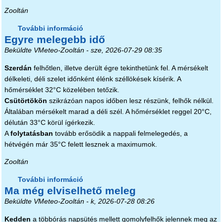
Zooltán
További információ
Forróság tartalommal kapcsolatosan
Egyre melegebb idő
Beküldte
VMeteo-Zooltán
- sze, 2026-07-29 08:35
Szerdán
felhőtlen, illetve derült égre tekinthetünk fel. A mérsékelt
délkeleti, déli szelet időnként élénk széllökések kísérik. A
hőmérséklet 32°C közelében tetőzik.
Csütörtökön
szikrázóan napos időben lesz részünk, felhők nélkül.
Általában mérsékelt marad a déli szél. A hőmérséklet reggel 20°C,
délután 33°C körül ígérkezik.
A
folytatásban
tovább erősödik a nappali felmelegedés, a
hétvégén már 35°C felett lesznek a maximumok.
Zooltán
További információ
Egyre melegebb idő tartalommal
Ma még elviselhető meleg
kapcsolatosan
Beküldte
VMeteo-Zooltán
- k, 2026-07-28 08:26
Kedden
a többórás napsütés mellett gomolyfelhők jelennek meg az