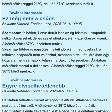
hőmérséklet reggel 21°C, délután 37°C közelében tetőzik.
További információ
Felhősebb forróság tartalommal
Ez még nem a csúcs
kapcsolatosan
Beküldte
VMeteo-Zooltán
- szo, 2026-08-01 09:05
Szombaton
felhőtlen, illetve derült lesz az ég felettünk, csapadék
nélkül. A mérsékelt délies szelet időnként élénk széllökések kísérik.
A hőmérséklet 37°C közelében tetőzik.
Vasárnap
többórás napsütés mellett időnként megnövekszik a
felhőzet, csapadék nem valószínű, azonban a délutáni órákban egy
hőzivatar nem zárható ki teljesen a Bakony térségében. Általában
mérsékelt marad a délies szél. A hőmérséklet reggel 21°C, délután
36°C körül ígérkezik.
További információ
Ez még nem a csúcs tartalommal
Egyre elviselhetetlenebb
kapcsolatosan
Beküldte
VMeteo-Zooltán
- p, 2026-07-31 07:30
Pénteken
felhőtlen marad az égbolt felettünk. Általában mérsékelt
marad a délies szél. A hőmérséklet 35°C közelében tetőzik.
Szombaton
eleinte zavartalan lesz a napsütés, a délutáni órákban