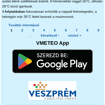
szelet élénk széllökések kísérik. A hőmérséklet reggel 16°C, délután
28°C körül ígérkezik.
A
folytatásban
fokozatosan erősödik a nappali felmelegedés, a
hétvégén már 35°C felett lesznek a maximumok.
További információ
Felhős, szeles hidegfront tartalommal
Oldalak
1
2
3
kapcsolatosan
4
5
6
7
8
9
…
következő ›
utolsó »
VMETEO App