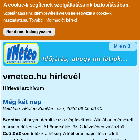
A cookie-k segítenek szolgáltatásaink biztosításában.
Szolgáltatásaink igénybevételével Ön beleegyezik a cookie-k
További információt kérek!
használatába.
Rendben, beleegyezem!
Ugrás a tartalomra
Menü
vmeteo.hu hírlevél
Hírlevél archívum
Még két nap
Beküldte
VMeteo-Zooltán
- sze, 2026-08-05 08:40
Szerdán
többnyire derült lesz az ég felettünk. Általában mérsékelt
marad a délies szél. A hőmérséklet 38°C közelében valószínű.
Csütörtökön
tetőzik a hőség. A többórás napsütés mellett