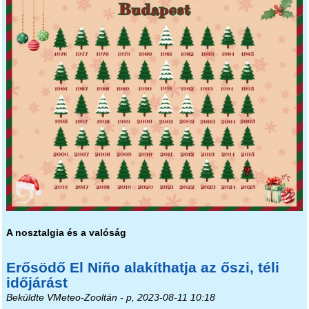
A nosztalgia és a valóság
Erősödő El Niño alakíthatja az őszi, téli
időjárást
Beküldte
VMeteo-Zooltán
- p, 2023-08-11 10:18