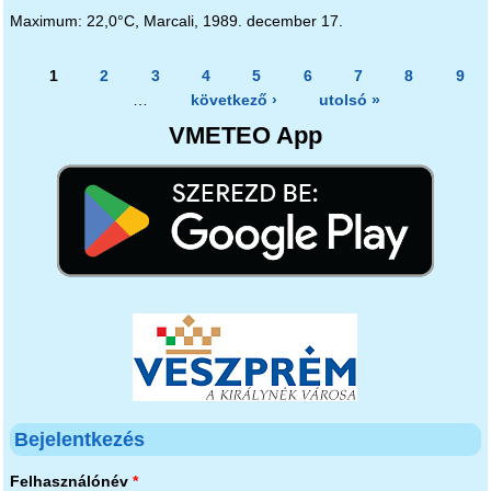
Maximum: 22,0°C, Marcali, 1989. december 17.
Oldalak
1
2
3
4
5
6
7
8
9
…
következő ›
utolsó »
VMETEO App
Bejelentkezés
Felhasználónév
*