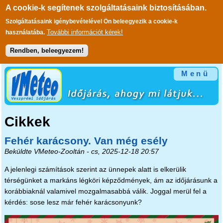
A cookie-k segítenek szolgáltatásaink biztosításában.
Szolgáltatásaink igénybevételével Ön beleegyezik a cookie-k
További információt kérek!
használatába.
Rendben, beleegyezem!
Ugrás a tartalomra
Menü
Cikkek
Fehér karácsony. Van még esély
Beküldte
VMeteo-Zooltán
- cs, 2025-12-18 20:57
A jelenlegi számítások szerint az ünnepek alatt is elkerülik
térségünket a markáns légköri képződmények, ám az időjárásunk a
korábbiaknál valamivel mozgalmasabbá válik. Joggal merül fel a
kérdés: sose lesz már fehér karácsonyunk?