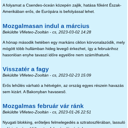
A folyamat a Csendes-óceán közepén zajlik, hatása főként Észak-
Amerikában erős, de Európára is befolyással lehet.
Mozgalmasan indul a március
Beküldte
VMeteo-Zooltán
- cs, 2023-03-02 14:28
A hónap második hetében egy markáns ciklon körvonalazódik, mely
mögött több hullámban hideg levegő érkezhet, így a februárihoz
hasonlóan enyhe tavaszi időre egyelőre nem számíthatunk.
Visszatér a fagy
Beküldte
VMeteo-Zooltán
- cs, 2023-02-23 15:09
Erős lehűlés várható a hétvégén, az ország egyes részein havazás
sem kizárt. A Bakonyban havaseső.
Mozgalmas február vár ránk
Beküldte
VMeteo-Zooltán
- cs, 2023-01-26 22:51
Nyugati blokking, erőteljes felmelegedés a sztratoszférában, lassuló