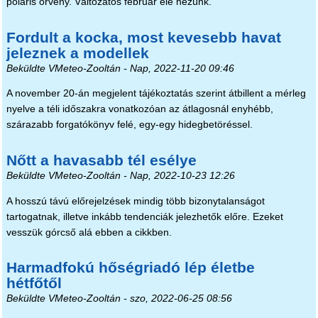
poláris örvény. Változatos február elé nézünk.
Fordult a kocka, most kevesebb havat
jeleznek a modellek
Beküldte
VMeteo-Zooltán
- Nap, 2022-11-20 09:46
A november 20-án megjelent tájékoztatás szerint átbillent a mérleg
nyelve a téli időszakra vonatkozóan az átlagosnál enyhébb,
szárazabb forgatókönyv felé, egy-egy hidegbetöréssel.
Nőtt a havasabb tél esélye
Beküldte
VMeteo-Zooltán
- Nap, 2022-10-23 12:26
A hosszú távú előrejelzések mindig több bizonytalanságot
tartogatnak, illetve inkább tendenciák jelezhetők előre. Ezeket
vesszük górcső alá ebben a cikkben.
Harmadfokú hőségriadó lép életbe
hétfőtől
Beküldte
VMeteo-Zooltán
- szo, 2022-06-25 08:56